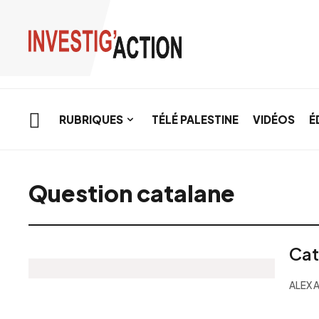
Skip to main content
RUBRIQUES
TÉLÉ PALESTINE
VIDÉOS
É
Question catalane
Cat
ALEX 