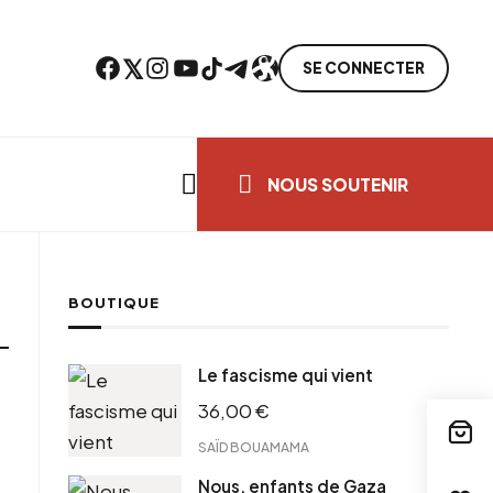
Facebook
Twitter
Instagram
YouTube
TikTok
Telegram
Lien
SE CONNECTER
Search everything...
NOUS SOUTENIR
BOUTIQUE
Le fascisme qui vient
36,00
€
SAÏD BOUAMAMA
Nous, enfants de Gaza