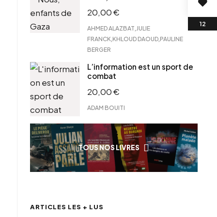
20,00
€
,
AHMED ALAZBAT
JULIE
,
,
FRANCK
KHLOUD DAOUD
PAULINE
BERGER
L’information est un sport de
combat
20,00
€
ADAM BOUITI
TOUS NOS LIVRES
ARTICLES LES + LUS