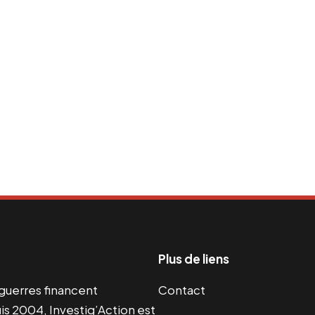
Plus de liens
s guerres financent
Contact
s 2004, Investig’Action est