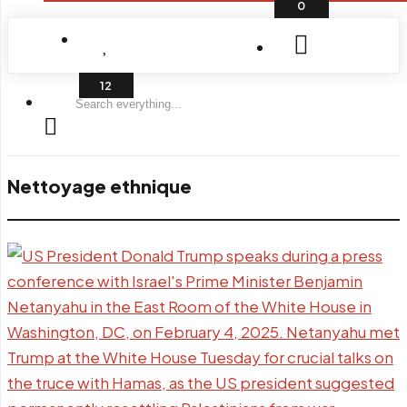
0
Search
everything...
Nettoyage ethnique