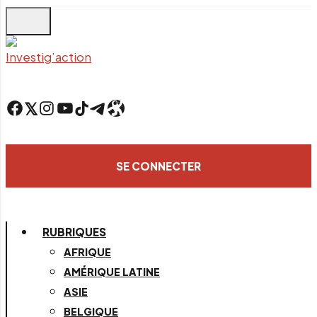
Skip
to
main
content
Facebook
Twitter
Instagram
YouTube
TikTok
Telegram
Lien
SE CONNECTER
RUBRIQUES
AFRIQUE
AMÉRIQUE LATINE
ASIE
BELGIQUE