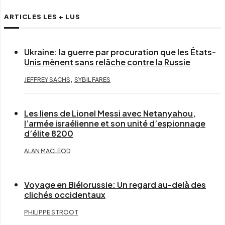
ARTICLES LES + LUS
Ukraine: la guerre par procuration que les États-
Unis mènent sans relâche contre la Russie
,
JEFFREY SACHS
SYBIL FARES
Les liens de Lionel Messi avec Netanyahou,
l’armée israélienne et son unité d’espionnage
d’élite 8200
ALAN MACLEOD
Voyage en Biélorussie: Un regard au-delà des
clichés occidentaux
PHILIPPE STROOT