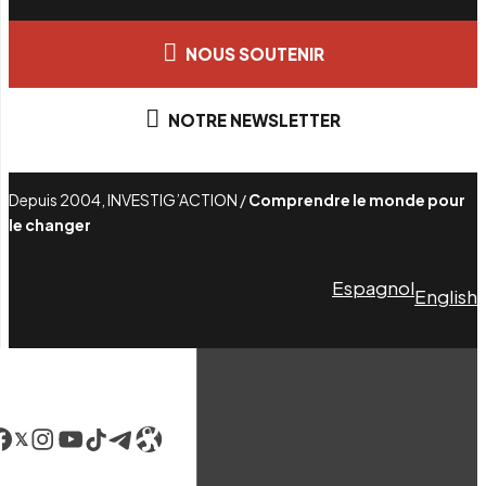
NOUS SOUTENIR
NOTRE NEWSLETTER
Depuis 2004, INVESTIG’ACTION /
Comprendre le monde pour
le changer
Espagnol
English
acebook
LinkedIn
Instagram
YouTube
TikTok
Telegram
Lien