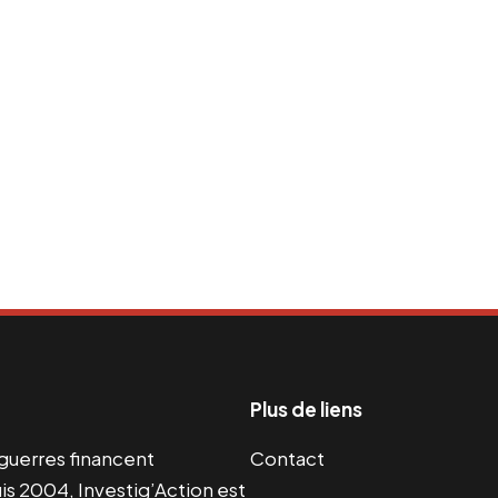
Plus de liens
s guerres financent
Contact
s 2004, Investig’Action est