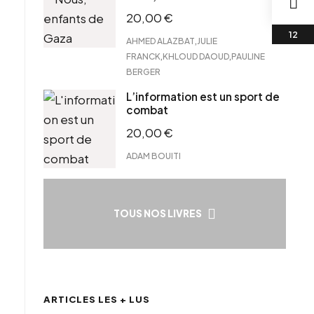
20,00
€
,
AHMED ALAZBAT
JULIE
,
,
FRANCK
KHLOUD DAOUD
PAULINE
BERGER
L’information est un sport de
combat
20,00
€
ADAM BOUITI
TOUS NOS LIVRES
ARTICLES LES + LUS