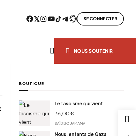
Facebook
Twitter
Instagram
YouTube
TikTok
Telegram
Lien
SE CONNECTER
Search everything...
NOUS SOUTENIR
BOUTIQUE
Le fascisme qui vient
c
36,00
€
SAÏD BOUAMAMA
Nous, enfants de Gaza