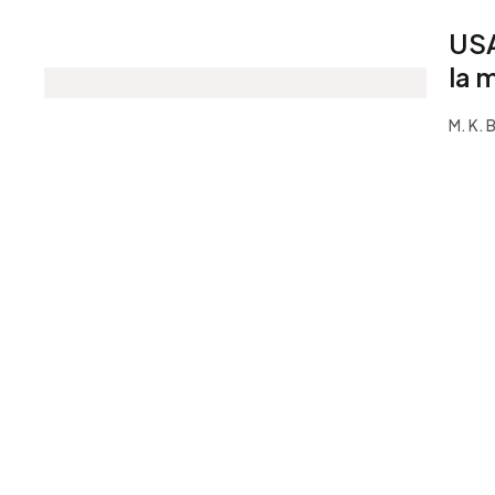
USA
la 
M. K.