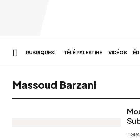
Skip to main content
RUBRIQUES
TÉLÉ PALESTINE
VIDÉOS
ÉD
Massoud Barzani
Mos
Sub
TIGRA