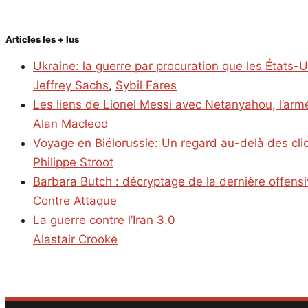
Articles les + lus
Ukraine: la guerre par procuration que les États-
Jeffrey Sachs
,
Sybil Fares
Les liens de Lionel Messi avec Netanyahou, l’armé
Alan Macleod
Voyage en Biélorussie: Un regard au-delà des cl
Philippe Stroot
Barbara Butch : décryptage de la dernière offens
Contre Attaque
La guerre contre l’Iran 3.0
Alastair Crooke