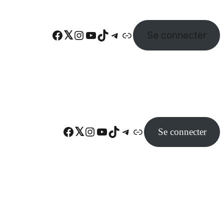
Facebook
Twitter
Instagram
YouTube
TikTok
Telegram
Lien
Se connecter
Facebook
Twitter
Instagram
YouTube
TikTok
Telegram
Lien
Se connecter