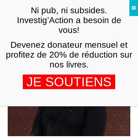
Skip to main content
Ni pub, ni subsides.
FR
Investig’Action a besoin de
vous!
Jean Moulin
Devenez donateur mensuel et
profitez de 20% de réduction sur
nos livres.
JE SOUTIENS