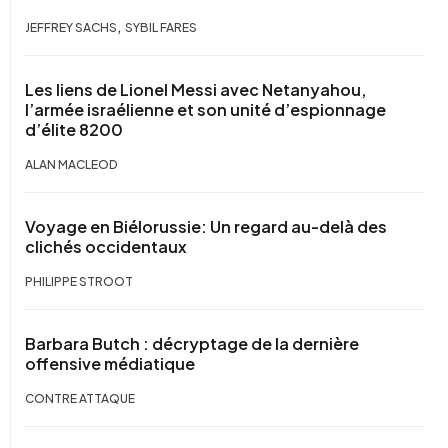
,
JEFFREY SACHS
SYBIL FARES
Les liens de Lionel Messi avec Netanyahou,
l’armée israélienne et son unité d’espionnage
d’élite 8200
ALAN MACLEOD
Voyage en Biélorussie: Un regard au-delà des
clichés occidentaux
PHILIPPE STROOT
Barbara Butch : décryptage de la dernière
offensive médiatique
CONTRE ATTAQUE