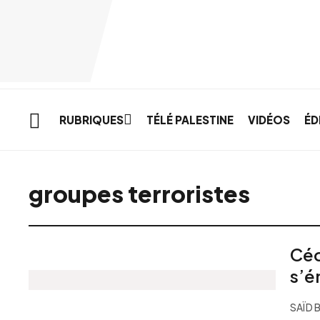
Skip to main content
RUBRIQUES
TÉLÉ PALESTINE
VIDÉOS
ÉD
groupes terroristes
Céd
s’é
SAÏD