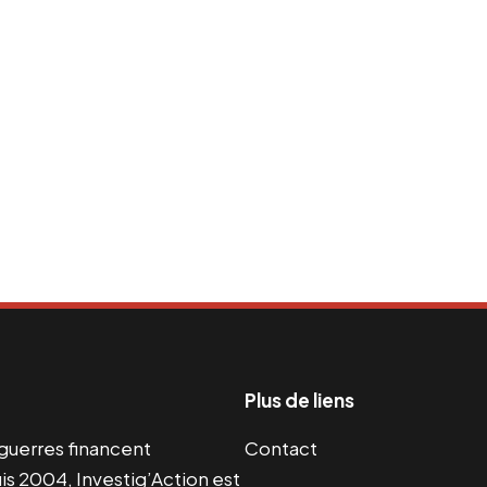
Plus de liens
s guerres financent
Contact
s 2004, Investig’Action est