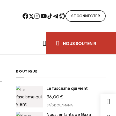
Facebook
Twitter
Instagram
YouTube
TikTok
Telegram
Lien
SE CONNECTER
Search everything...
NOUS SOUTENIR
BOUTIQUE
Le fascisme qui vient
36,00
€
SAÏD BOUAMAMA
Nous, enfants de Gaza