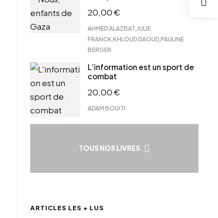
20,00
€
,
AHMED ALAZBAT
JULIE
,
,
FRANCK
KHLOUD DAOUD
PAULINE
BERGER
L’information est un sport de
combat
20,00
€
ADAM BOUITI
TOUS NOS LIVRES
ARTICLES LES + LUS