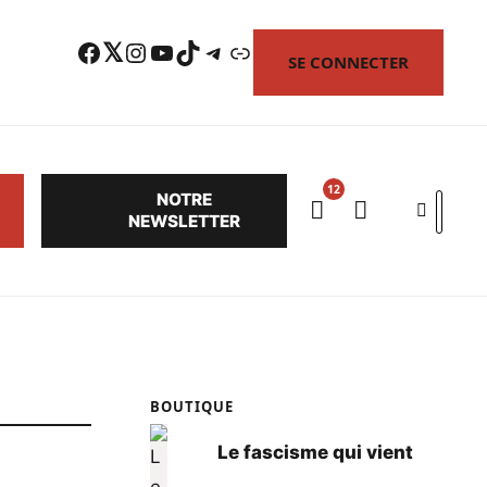
Facebook
Twitter
Instagram
YouTube
TikTok
Telegram
Lien
SE CONNECTER
NOTRE
Search
NEWSLETTER
BOUTIQUE
Le fascisme qui vient