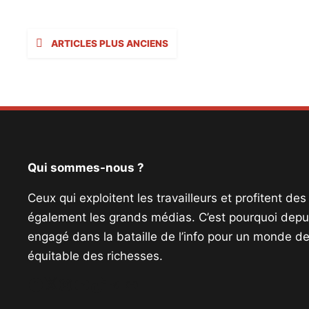
Navigation
ARTICLES PLUS ANCIENS
des
articles
Qui sommes-nous ?
Ceux qui exploitent les travailleurs et profitent de
également les grands médias. C’est pourquoi depui
engagé dans la bataille de l’info pour un monde de 
équitable des richesses.
Facebook
Twitter
Instagram
YouTube
TikTok
Telegram
Lien