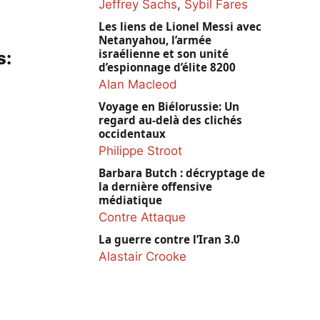
Jeffrey Sachs
,
Sybil Fares
Les liens de Lionel Messi avec
Netanyahou, l’armée
israélienne et son unité
s:
d’espionnage d’élite 8200
Alan Macleod
Voyage en Biélorussie: Un
regard au-delà des clichés
occidentaux
Philippe Stroot
Barbara Butch : décryptage de
la dernière offensive
médiatique
Contre Attaque
La guerre contre l’Iran 3.0
Alastair Crooke