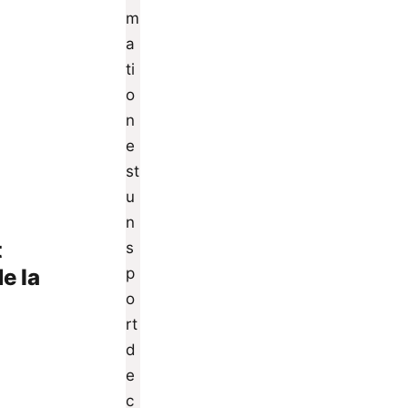
t
e la