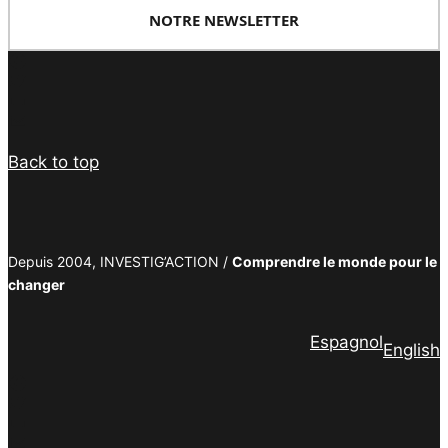
NOTRE NEWSLETTER
Facebook
Twitter
PrintFriendly
Email
Back to top
Depuis 2004, INVESTIG’ACTION /
Comprendre le monde pour le
changer
Espagnol
English
Facebook
Twitter
PrintFriendly