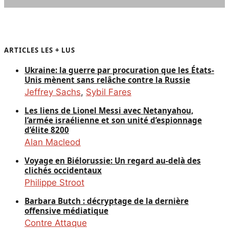
ARTICLES LES + LUS
Ukraine: la guerre par procuration que les États-
Unis mènent sans relâche contre la Russie
Jeffrey Sachs
,
Sybil Fares
Les liens de Lionel Messi avec Netanyahou,
l’armée israélienne et son unité d’espionnage
d’élite 8200
Alan Macleod
Voyage en Biélorussie: Un regard au-delà des
clichés occidentaux
Philippe Stroot
Barbara Butch : décryptage de la dernière
offensive médiatique
Contre Attaque