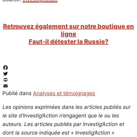
Retrouvez également sur notre boutique en
ligne
Faut-il détester la Russie?
Facebook
Twitter
PrintFriendly
Email
Publié dans
Analyses et témoignages
Les opinions exprimées dans les articles publiés sur
le site d’Investig’Action n’engagent que le ou les
auteurs. Les articles publiés par Investig’Action et
dont la source indiquée est « Investig’Action »