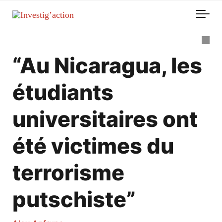
Skip to main content
“Au Nicaragua, les
étudiants
universitaires ont
été victimes du
terrorisme
putschiste”