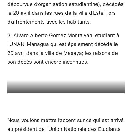
dépourvue d’organisation estudiantine), décédés
le 20 avril dans les rues de la ville d’Estelí lors
d’affrontements avec les habitants.
3. Alvaro Alberto Gómez Montalván, étudiant à
l’UNAN-Managua qui est également décédé le
20 avril dans la ville de Masaya; les raisons de
son décès sont encore inconnues.
Au milieu, Leonel Morales, president de la UNEN-UPOLI,
lors d’une conférence de presse au cours de laquelle il a
dénoncé l’occupation de l’université, ce qui lui a valu des
menaces et une tentative d’assassinat
Nous voulons mettre l’accent sur ce qui est arrivé
au président de l’Union Nationale des Étudiants