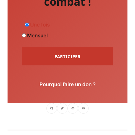
combat !
Une fois
Mensuel
PARTICIPER
Pourquoi faire un don ?
Facebook
Twitter
PrintFriendly
Email