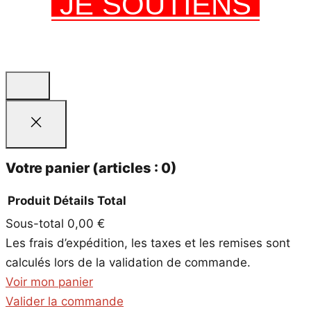
JE SOUTIENS
Votre panier
(articles : 0)
Produit
Détails
Total
Sous-total
0,00 €
Produits
Les frais d’expédition, les taxes et les remises sont
dans
calculés lors de la validation de commande.
le
Voir mon panier
panier
Valider la commande