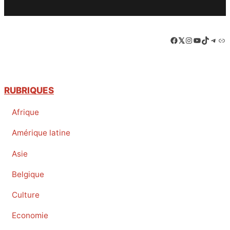
Facebook
LinkedIn
Instagram
YouTube
TikTok
Tele
Lie
RUBRIQUES
Afrique
Amérique latine
Asie
Belgique
Culture
Economie