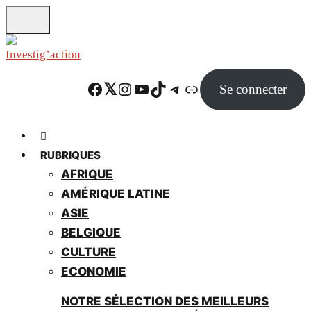
Skip
to
main
content
Facebook
Twitter
Instagram
YouTube
TikTok
Telegram
Lien
Se connecter
RUBRIQUES
AFRIQUE
AMÉRIQUE LATINE
ASIE
BELGIQUE
CULTURE
ECONOMIE
NOTRE SÉLECTION DES MEILLEURS