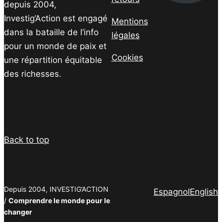
depuis 2004,
Investig’Action est engagé
Mentions
dans la bataille de l’info
légales
pour un monde de paix et
Cookies
une répartition équitable
des richesses.
Facebook
Twitter
Instagram
YouTube
TikTok
Telegram
Lien
Back to top
Depuis 2004, INVESTIG’ACTION
Espagnol
English
/
Comprendre le monde pour le
changer