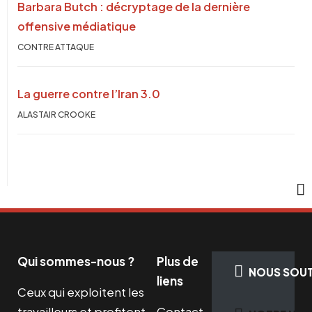
Barbara Butch : décryptage de la dernière
offensive médiatique
CONTRE ATTAQUE
La guerre contre l’Iran 3.0
ALASTAIR CROOKE
Qui sommes-nous ?
Plus de
NOUS SOUT
liens
Ceux qui exploitent les
travailleurs et profitent
Contact