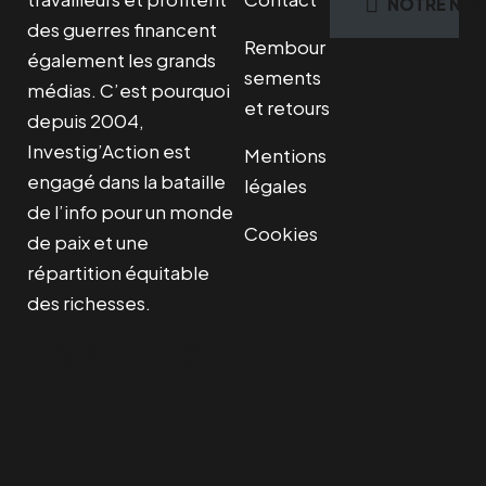
NOTRE NEW
des guerres financent
Rembour
également les grands
sements
médias. C’est pourquoi
et retours
depuis 2004,
Investig’Action est
Mentions
engagé dans la bataille
légales
de l’info pour un monde
Cookies
de paix et une
répartition équitable
des richesses.
Facebook
Twitter
Instagram
YouTube
TikTok
Telegram
Lien