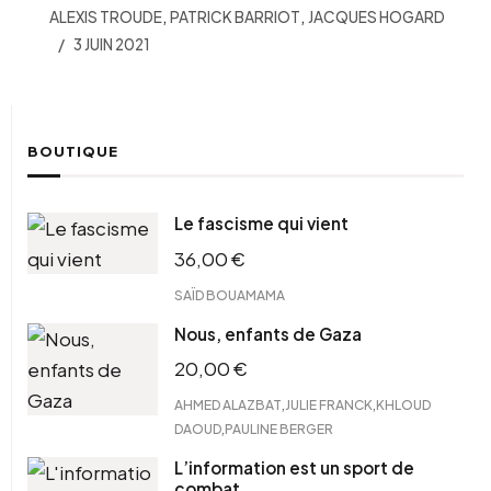
,
,
ALEXIS TROUDE
PATRICK BARRIOT
JACQUES HOGARD
3 JUIN 2021
BOUTIQUE
Le fascisme qui vient
36,00
€
SAÏD BOUAMAMA
Nous, enfants de Gaza
20,00
€
,
,
AHMED ALAZBAT
JULIE FRANCK
KHLOUD
,
DAOUD
PAULINE BERGER
L’information est un sport de
combat