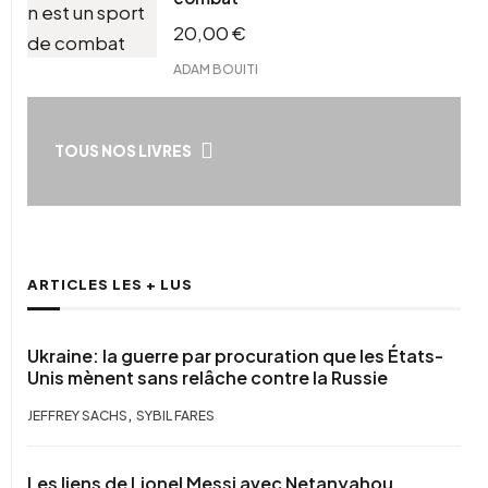
20,00
€
ADAM BOUITI
TOUS NOS LIVRES
ARTICLES LES + LUS
Ukraine: la guerre par procuration que les États-
Unis mènent sans relâche contre la Russie
,
JEFFREY SACHS
SYBIL FARES
Les liens de Lionel Messi avec Netanyahou,