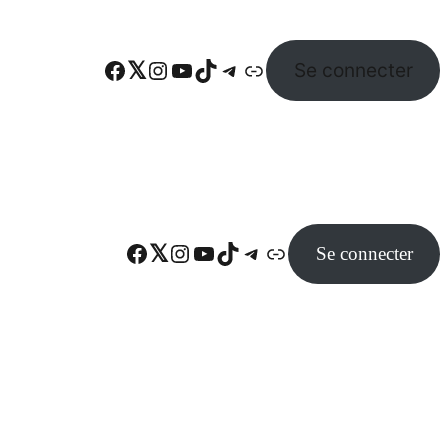
Facebook
Twitter
Instagram
YouTube
TikTok
Telegram
Lien
Se connecter
Facebook
Twitter
Instagram
YouTube
TikTok
Telegram
Lien
Se connecter