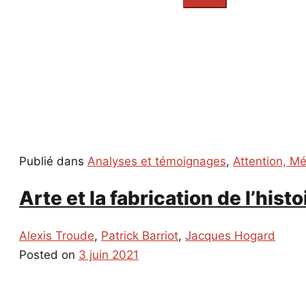
everything...
Publié dans
Analyses et témoignages
,
Attention, M
Arte et la fabrication de l’hist
Alexis Troude
,
Patrick Barriot
,
Jacques Hogard
Posted on
3 juin 2021