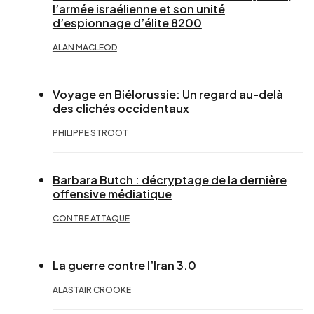
l’armée israélienne et son unité
d’espionnage d’élite 8200
ALAN MACLEOD
Voyage en Biélorussie: Un regard au-delà
des clichés occidentaux
PHILIPPE STROOT
Barbara Butch : décryptage de la dernière
offensive médiatique
CONTRE ATTAQUE
La guerre contre l’Iran 3.0
ALASTAIR CROOKE