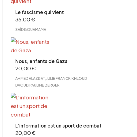
Le fascisme qui vient
36,00
€
SAÏD BOUAMAMA
Nous, enfants de Gaza
20,00
€
,
,
AHMED ALAZBAT
JULIE FRANCK
KHLOUD
,
DAOUD
PAULINE BERGER
L’information est un sport de combat
20,00
€