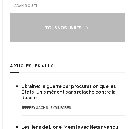
ADAM BOUITI
TOUS NOS LIVRES
ARTICLES LES + LUS
Ukraine: la guerre par procuration que les
États-Unis mènent sans relâche contre la
Russie
,
JEFFREY SACHS
SYBIL FARES
Les liens de Lionel Messi avec Netanyahou,