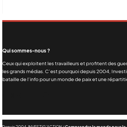
Qui sommes-nous ?
Ceux qui exploitent les travailleurs et profitent des g
les grands médias. C’est pourquoi depuis 2004, Investi
bataille de l’info pour un monde de paix et une répartit
Facebook
Twitter
Instagram
YouTube
TikTok
Telegram
Lien
Depuis 2004, INVESTIG’ACTION /
Comprendre le monde pour le