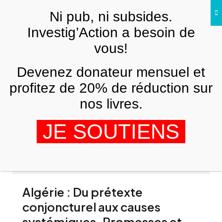
Skip to main content
Ni pub, ni subsides.
Investig’Action a besoin de
vous!
Abdelaziz Bouteflika
Devenez donateur mensuel et
profitez de 20% de réduction sur
Sur les racines de la crise
nos livres.
politique en Algérie
JE SOUTIENS
GHEZAILI TAHAR
2 MAI 2019
Algérie : Du prétexte
conjoncturel aux causes
systémiques. Promesses et