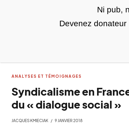
Skip to main content
Ni pub, 
FR
Devenez donateur m
RUBRIQUES
TÉLÉ PALESTINE
VIDÉOS
ANALYSES ET TÉMOIGNAGES
Syndicalisme en France
du « dialogue social »
JACQUES KMIECIAK
9 JANVIER 2018