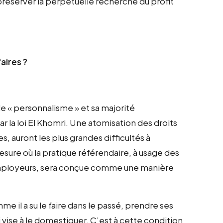
 préserver la perpétuelle recherche du profit
aires ?
 « personnalisme » et sa majorité
r la loi El Khomri. Une atomisation des droits
s, auront les plus grandes difficultés à
esure où la pratique référendaire, à usage des
 employeurs, sera conçue comme une manière
e il a su le faire dans le passé, prendre ses
i vise à le domestiquer. C’est à cette condition