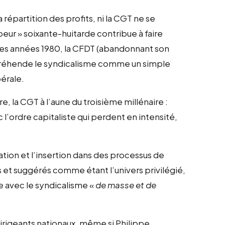
a répartition des profits, ni la CGT ne se
peur » soixante-huitarde contribue à faire
 des années 1980, la CFDT (abandonnant son
réhende le syndicalisme comme un simple
bérale.
 la CGT à l’aune du troisième millénaire :
 l’ordre capitaliste qui perdent en intensité,
tion et l’insertion dans des processus de
 et suggérés comme étant l’univers privilégié,
re avec le syndicalisme «
de masse et de
dirigeants nationaux, même si Philippe