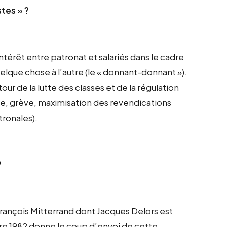
tes » ?
érêt entre patronat et salariés dans le cadre
lque chose à l’autre (le « donnant-donnant »).
tour de la lutte des classes et de la régulation
rce, grève, maximisation des revendications
tronales).
?
e François Mitterrand dont Jacques Delors est
bre 1982 donne le coup d’envoi de cette