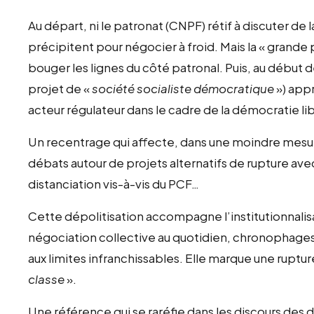
Au départ, ni le patronat (CNPF) rétif à discuter de l
précipitent pour négocier à froid. Mais la « grande 
bouger les lignes du côté patronal. Puis, au début
projet de «
société socialiste démocratique
») app
acteur régulateur dans le cadre de la démocratie li
Un recentrage qui affecte, dans une moindre mesure,
débats autour de projets alternatifs de rupture avec
distanciation vis-à-vis du PCF…
Cette dépolitisation accompagne l’institutionnalisa
négociation collective au quotidien, chronophages
aux limites infranchissables. Elle marque une ruptu
classe
».
Une référence qui se raréfie dans les discours des 