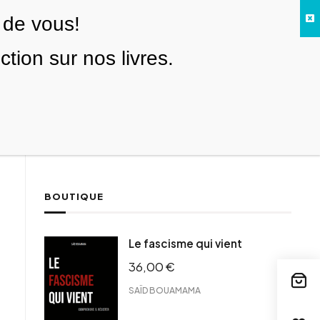
 de vous!
Facebook
Twitter
Instagram
YouTube
TikTok
Telegram
Lien
SE CONNECTER
ion sur nos livres.
Search everything...
NOUS SOUTENIR
BOUTIQUE
ebook
Le fascisme qui vient
tter
36,00
€
tFriendly
il
SAÏD BOUAMAMA