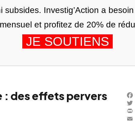
ni subsides. Investig’Action a besoin
ensuel et profitez de 20% de réduct
JE SOUTIENS
ÉDITIONS
NOUS
AGENDA
 : des effets pervers
Fac
Twi
Prin
Ema