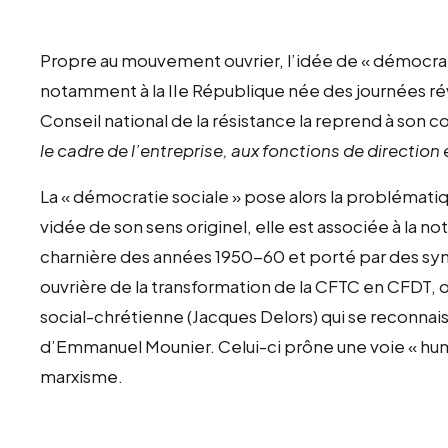
Propre au mouvement ouvrier, l’idée de « démocrati
notamment à la IIe République née des journées révo
Conseil national de la résistance la reprend à son 
le cadre de l’entreprise, aux fonctions de direction 
La « démocratie sociale » pose alors la problémati
vidée de son sens originel, elle est associée à la not
charnière des années 1950-60 et porté par des sy
ouvrière de la transformation de la CFTC en CFDT, o
social-chrétienne (Jacques Delors) qui se reconnai
d’Emmanuel Mounier. Celui-ci prône une voie « human
marxisme.