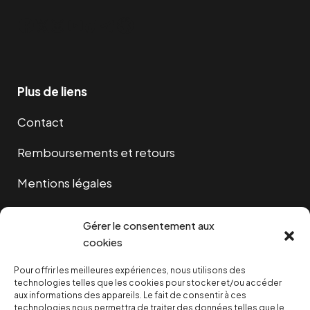
Facebook
Twitter
Instagram
YouTube
TikTok
Telegram
Lien
Plus de liens
Contact
Remboursements et retours
Mentions légales
Cookies
Gérer le consentement aux
cookies
Pour offrir les meilleures expériences, nous utilisons des
NOUS SOUTENIR
technologies telles que les cookies pour stocker et/ou accéder
aux informations des appareils. Le fait de consentir à ces
technologies nous permettra de traiter des données telles que le