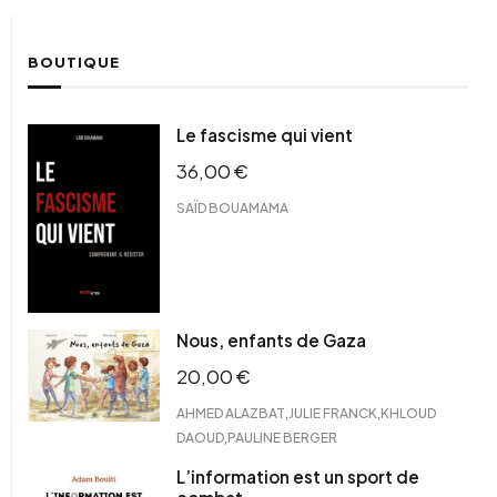
BOUTIQUE
Le fascisme qui vient
36,00
€
SAÏD BOUAMAMA
Nous, enfants de Gaza
20,00
€
,
,
AHMED ALAZBAT
JULIE FRANCK
KHLOUD
,
DAOUD
PAULINE BERGER
L’information est un sport de