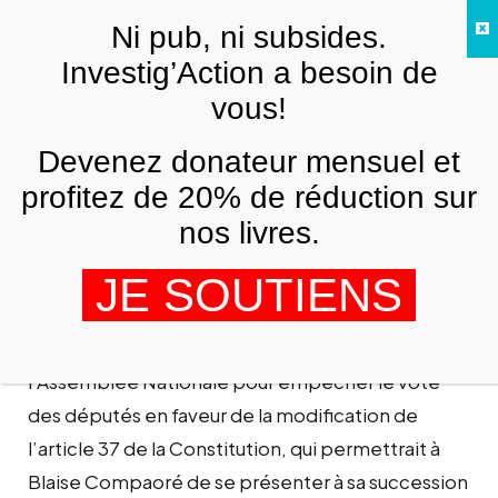
Skip to main content
Ni pub, ni subsides.
FR
Investig’Action a besoin de
vous!
VIDÉOS
Devenez donateur mensuel et
Révolution burkinabé : la
détermination ne faiblit pas
profitez de 20% de réduction sur
nos livres.
FR. IBRAHIM NAIROUZ
4 NOVEMBRE 2014
Malgré les tirs de l’armée à balles réelles, la
JE SOUTIENS
détermination des manifestants reste intacte, et
redouble même de vigueur. Ils marchent sur
l’Assemblée Nationale pour empêcher le vote
des députés en faveur de la modification de
l’article 37 de la Constitution, qui permettrait à
Blaise Compaoré de se présenter à sa succession