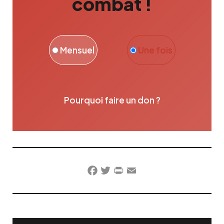
combat !
Mensuel
Une fois
Pourquoi faire un don ?
Facebook
Twitter
PrintFriendly
Email