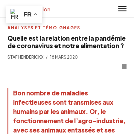
Skip to main content
Ni pub, ni subsides. Investig’Action
FR
a besoin de vous!
ANALYSES ET TÉMOIGNAGES
Quelle est la relation entre la pandémie
Devenez donateur mensuel et
de coronavirus et notre alimentation ?
profitez de 20% de réduction sur
STAF HENDERICKX
18 MARS 2020
nos livres.
JE SOUTIENS
Bon nombre de maladies
infectieuses sont transmises aux
humains par les animaux. Or, le
fonctionnement de l’agro-industrie,
avec ses animaux entassés et ses