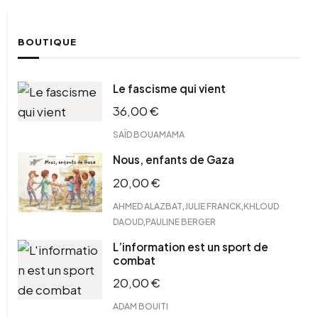
BOUTIQUE
Le fascisme qui vient
36,00
€
SAÏD BOUAMAMA
Nous, enfants de Gaza
20,00
€
,
,
AHMED ALAZBAT
JULIE FRANCK
KHLOUD
,
DAOUD
PAULINE BERGER
L’information est un sport de
combat
20,00
€
ADAM BOUITI