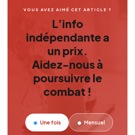
VOUS AVEZ AIMÉ CET ARTICLE ?
L’info
indépendante a
un prix.
Aidez-nous à
poursuivre le
combat !
Une fois
Mensuel