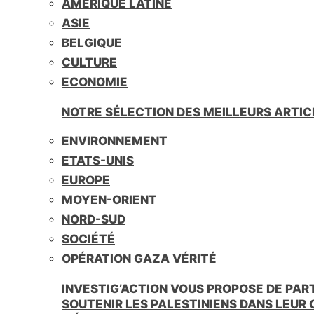
AMÉRIQUE LATINE
i
e
ASIE
n
BELGIQUE
d
l
CULTURE
y
ECONOMIE
NOTRE SÉLECTION DES MEILLEURS ARTIC
ENVIRONNEMENT
ETATS-UNIS
EUROPE
MOYEN-ORIENT
NORD-SUD
SOCIÉTÉ
OPÉRATION GAZA VÉRITÉ
INVESTIG’ACTION VOUS PROPOSE DE PAR
SOUTENIR LES PALESTINIENS DANS LEUR