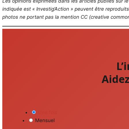
Les opinions exprimées dans les articles publiés sur le 
indiquée est « Investig’Action » peuvent être reproduit
photos ne portant pas la mention CC (creative commons
L’
Aidez
Une fois
Mensuel