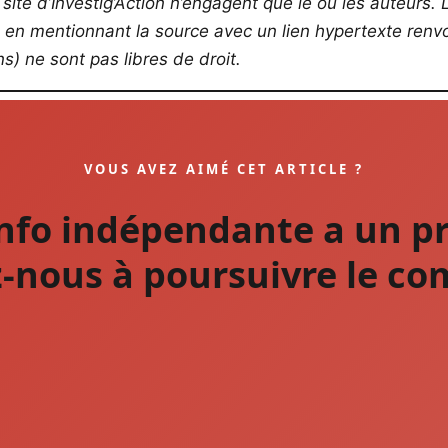
site d’Investig’Action n’engagent que le ou les auteurs. L
s en mentionnant la source avec un lien hypertexte renvoy
) ne sont pas libres de droit.
VOUS AVEZ AIMÉ CET ARTICLE ?
info indépendante a un pr
-nous à poursuivre le co