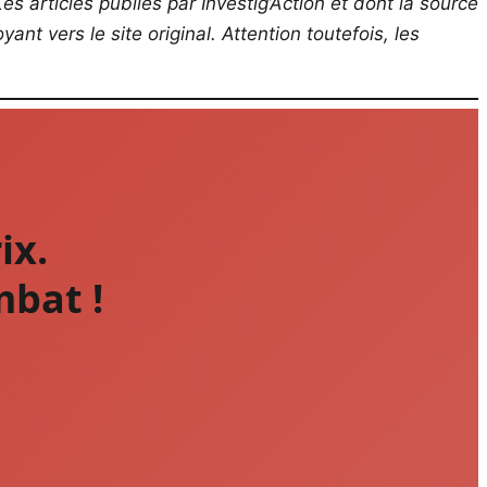
es articles publiés par Investig’Action et dont la source
ant vers le site original.
Attention toutefois, les
ix.
mbat !