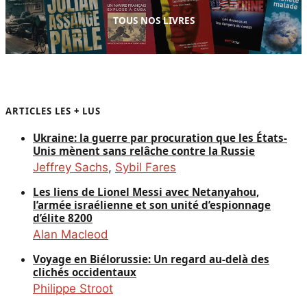
TOUS NOS LIVRES
ARTICLES LES + LUS
Ukraine: la guerre par procuration que les États-
Unis mènent sans relâche contre la Russie
Jeffrey Sachs
,
Sybil Fares
Les liens de Lionel Messi avec Netanyahou,
l’armée israélienne et son unité d’espionnage
d’élite 8200
Alan Macleod
Voyage en Biélorussie: Un regard au-delà des
clichés occidentaux
Philippe Stroot