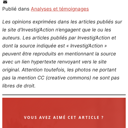
PrintFriendly
Email
Publié dans
Analyses et témoignages
Les opinions exprimées dans les articles publiés sur
le site d’Investig’Action n’engagent que le ou les
auteurs. Les articles publiés par Investig’Action et
dont la source indiquée est « Investig’Action »
peuvent être reproduits en mentionnant la source
avec un lien hypertexte renvoyant vers le site
original.
Attention toutefois, les photos ne portant
pas la mention CC (creative commons) ne sont pas
libres de droit.
VOUS AVEZ AIMÉ CET ARTICLE ?