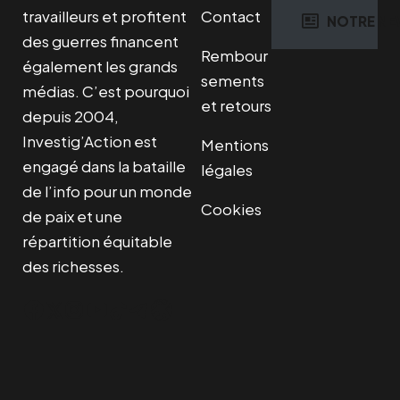
travailleurs et profitent
Contact
NOTRE NE
des guerres financent
Rembour
également les grands
sements
médias. C’est pourquoi
et retours
depuis 2004,
Investig’Action est
Mentions
engagé dans la bataille
légales
de l’info pour un monde
Cookies
de paix et une
répartition équitable
des richesses.
Facebook
Twitter
Instagram
YouTube
TikTok
Telegram
Lien