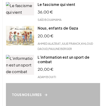
Le fascisme qui vient
36,00
€
SAÏD BOUAMAMA
Nous, enfants de Gaza
20,00
€
,
,
AHMED ALAZBAT
JULIE FRANCK
KHLOUD
,
DAOUD
PAULINE BERGER
L’information est un sport de
combat
20,00
€
ADAM BOUITI
TOUS NOS LIVRES