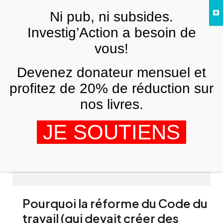
Skip to main content
Ni pub, ni subsides.
FR
Investig’Action a besoin de
vous!
Devenez donateur mensuel et
profitez de 20% de réduction sur
nos livres.
Véronique Valentino
JE SOUTIENS
Pourquoi la réforme du Code du
travail (qui devait créer des