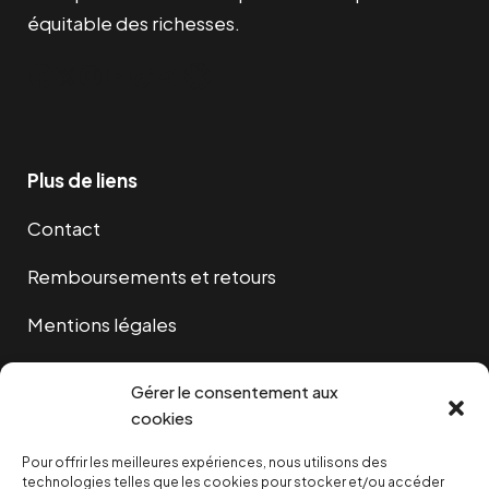
équitable des richesses.
Facebook
Twitter
Instagram
YouTube
TikTok
Telegram
Lien
Plus de liens
Contact
Remboursements et retours
Mentions légales
Cookies
Gérer le consentement aux
cookies
Pour offrir les meilleures expériences, nous utilisons des
NOUS SOUTENIR
technologies telles que les cookies pour stocker et/ou accéder