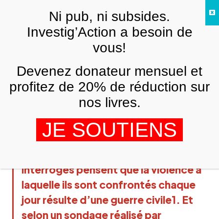
Skip to main content
Ni pub, ni subsides.
FR
Investig’Action a besoin de
vous!
ARCHIVES
Devenez donateur mensuel et
Pour 78% des Irakiens, les USA sont la
cause des violences
profitez de 20% de réduction sur
nos livres.
TONY BUSSELEN
19 AVRIL 2007
Selon un récent sondage publié par le
JE SOUTIENS
quotidien britannique The Sunday
Times, seulement 27% des Irakiens
interrogés pensent que la violence à
laquelle ils sont confrontés chaque
jour résulte d’une guerre civile1. Et
selon un sondage réalisé par