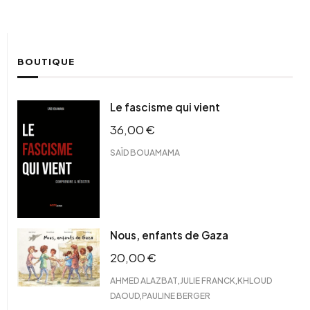
BOUTIQUE
Le fascisme qui vient
36,00
€
SAÏD BOUAMAMA
Nous, enfants de Gaza
20,00
€
,
,
AHMED ALAZBAT
JULIE FRANCK
KHLOUD
,
DAOUD
PAULINE BERGER