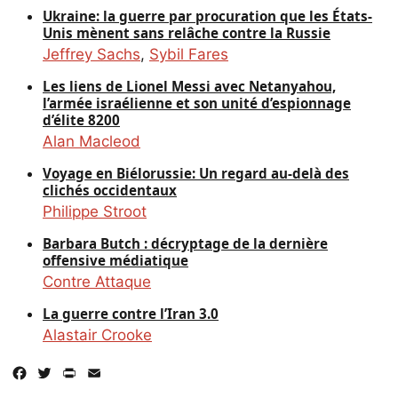
Ukraine: la guerre par procuration que les États-
Unis mènent sans relâche contre la Russie
Jeffrey Sachs
,
Sybil Fares
Les liens de Lionel Messi avec Netanyahou,
l’armée israélienne et son unité d’espionnage
d’élite 8200
Alan Macleod
Voyage en Biélorussie: Un regard au-delà des
clichés occidentaux
Philippe Stroot
Barbara Butch : décryptage de la dernière
offensive médiatique
Contre Attaque
La guerre contre l’Iran 3.0
Alastair Crooke
Facebook
Twitter
PrintFriendly
Email