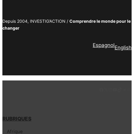
Depuis 2004, INVESTIG’ACTION /
Comprendre le monde pour le
changer
Espagnol
English
Facebook
Twitter
PrintFriendly
Email
Facebook
LinkedIn
Instagram
YouTube
TikTok
Tele
Lie
RUBRIQUES
Afrique