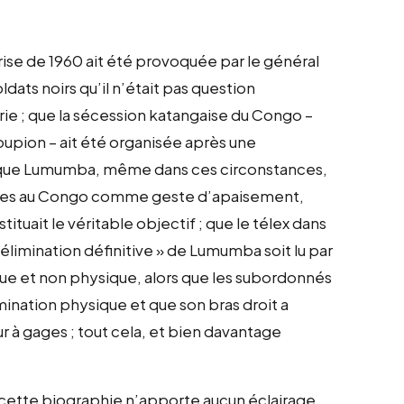
crise de 1960 ait été provoquée par le général
dats noirs qu’il n’était pas question
rie ; que la sécession katangaise du Congo –
oupion – ait été organisée après une
s ; que Lumumba, même dans ces circonstances,
elges au Congo comme geste d’apaisement,
ituait le véritable objectif ; que le télex dans
l’élimination définitive » de Lumumba soit lu par
que et non physique, alors que les subordonnés
mination physique et que son bras droit a
eur à gages ; tout cela, et bien davantage
ue cette biographie n’apporte aucun éclairage