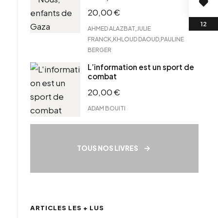
20,00
€
,
AHMED ALAZBAT
JULIE
,
,
FRANCK
KHLOUD DAOUD
PAULINE
BERGER
L’information est un sport de
combat
20,00
€
ADAM BOUITI
TOUS NOS LIVRES
ARTICLES LES + LUS