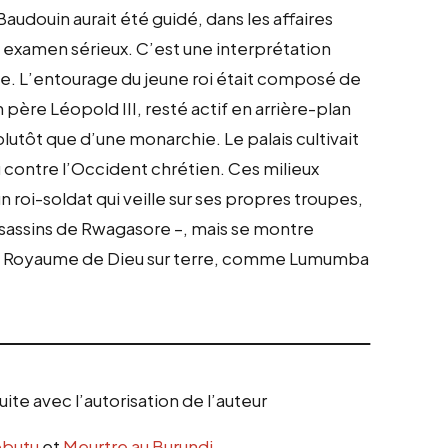
audouin aurait été guidé, dans les affaires
n examen sérieux. C’est une interprétation
ble. L’entourage du jeune roi était composé de
 père Léopold III, resté actif en arrière-plan
plutôt que d’une monarchie. Le palais cultivait
 contre l’Occident chrétien. Ces milieux
n roi-soldat qui veille sur ses propres troupes,
sassins de Rwagasore –, mais se montre
 du Royaume de Dieu sur terre, comme Lumumba
ite avec l’autorisation de l’auteur
obutu
et
Meurtre au Burundi