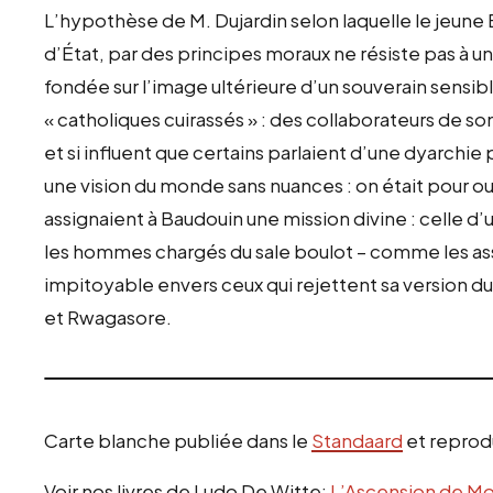
L’hypothèse de M. Dujardin selon laquelle le jeune B
d’État, par des principes moraux ne résiste pas à u
fondée sur l’image ultérieure d’un souverain sensi
« catholiques cuirassés » : des collaborateurs de son
et si influent que certains parlaient d’une dyarchie 
une vision du monde sans nuances : on était pour ou
assignaient à Baudouin une mission divine : celle d’u
les hommes chargés du sale boulot – comme les as
impitoyable envers ceux qui rejettent sa version
et Rwagasore.
Carte blanche publiée dans le
Standaard
et reprodu
Voir nos livres de Ludo De Witte:
L’Ascension de M