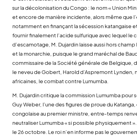
sur la décolonisation du Congo : le nom « Union Miniè
et encore de manière incidente, alors même que l’en
notamment en finançant la sécession katangaise et
fournir finalement l’acide sulfurique avec lequel le
d’escamotage, M. Dujardin laisse aussi hors champ l
et la monarchie, puisque le grand maréchal de Ba
commissaire de la Société générale de Belgique, don
le neveu de Gobert, Harold d’Aspremont Lynden, m
africaines, le combat contre Lumumba.
M. Dujardin critique la commission Lumumba pour s
Guy Weber, l’une des figures de proue du Katanga, d
congolaise au premier ministre, entre-temps renve
neutraliser Lumumba « si possible physiquement »
le 26 octobre. Le roi n’en informe pas le gouverneme