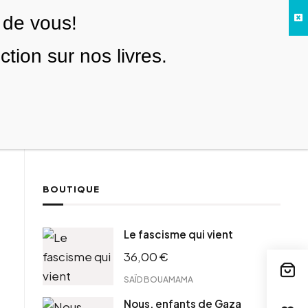
 de vous!
Facebook
Twitter
Instagram
YouTube
TikTok
Telegram
Lien
SE CONNECTER
ion sur nos livres.
Search everything...
NOUS SOUTENIR
BOUTIQUE
ebook
Le fascisme qui vient
tter
36,00
€
tFriendly
il
SAÏD BOUAMAMA
Nous, enfants de Gaza