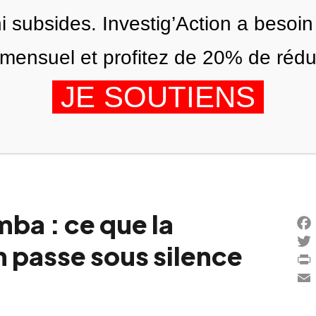
ni subsides. Investig’Action a besoin
ensuel et profitez de 20% de réduct
JE SOUTIENS
ÉDITIONS
NOUS
AGENDA
ba : ce que la
Fac
 passe sous silence
Twi
Prin
Ema