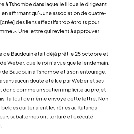
re à Tshombe dans laquelle il loue le dirigeant
n affirmant qu’« une association de quatre-
 [crée] des liens affectifs trop étroits pour
homme ». Une lettre qui revient à approuver
re de Baudouin était déjà prêt le 25 octobre et
e de Weber, que le roi n’a vue que le lendemain.
ttre de Baudouin à Tshombe et à son entourage,
 a sans aucun doute été lue par Weber et ses
, donc comme un soutien implicite au projet
ais il a tout de même envoyé cette lettre. Non
 belges qui tenaient les rênes au Katanga
 leurs subalternes ont torturé et exécuté
1.