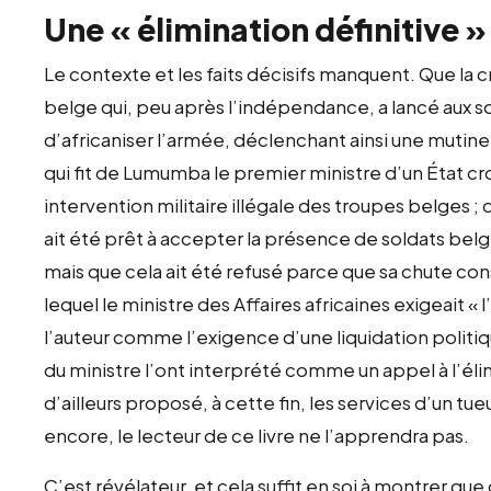
Une « élimination définitive »
Le contexte et les faits décisifs manquent. Que la 
belge qui, peu après l’indépendance, a lancé aux sol
d’africaniser l’armée, déclenchant ainsi une mutine
qui fit de Lumumba le premier ministre d’un État cr
intervention militaire illégale des troupes belge
ait été prêt à accepter la présence de soldats b
mais que cela ait été refusé parce que sa chute const
lequel le ministre des Affaires africaines exigeait « 
l’auteur comme l’exigence d’une liquidation politi
du ministre l’ont interprété comme un appel à l’éli
d’ailleurs proposé, à cette fin, les services d’un tu
encore, le lecteur de ce livre ne l’apprendra pas.
C’est révélateur, et cela suffit en soi à montrer q