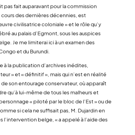
ait pas fait auparavant pour la commission
au cours des dernières décennies, est
e civilisatrice coloniale » et le rôle qu’y
élébré au palais d’Egmont, sous les auspices
e. Je me limiterai ici à un examen des
 Congo et du Burundi.
e à la publication d’archives inédites,
r » et « définitif », mais qui n’est en réalité
 de son entourage conservateur, où apparaît
e qu’à lui-même de tous les malheurs et
personnage « piloté par le bloc de l’Est » ou de
comme si cela ne suffisait pas, M. Dujardin en
l’intervention belge, « a appelé à l’aide des
.