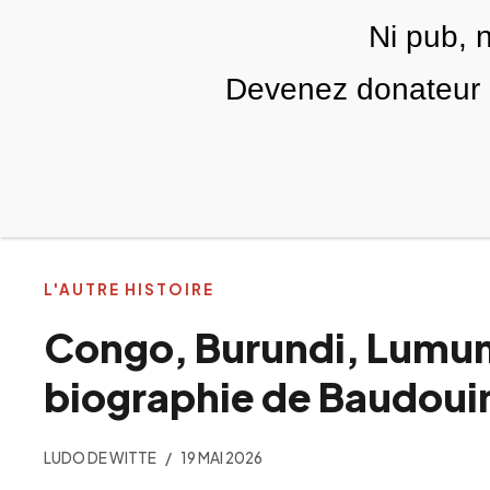
Skip to main content
Ni pub, 
FR
Devenez donateur m
RUBRIQUES
TÉLÉ PALESTINE
VIDÉOS
L'AUTRE HISTOIRE
Congo, Burundi, Lumum
biographie de Baudouin
LUDO DE WITTE
19 MAI 2026