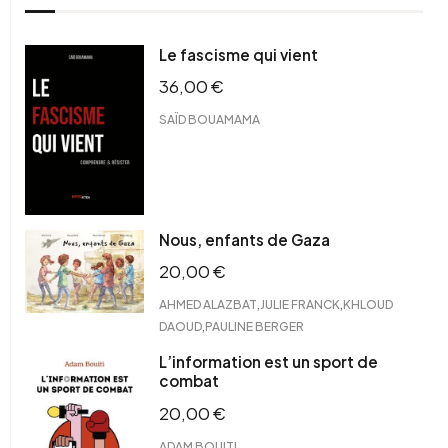
Le fascisme qui vient
36,00
€
SAÏD BOUAMAMA
Nous, enfants de Gaza
20,00
€
,
,
AHMED ALAZBAT
JULIE FRANCK
KHLOUD
,
DAOUD
PAULINE BERGER
L’information est un sport de
combat
20,00
€
ADAM BOUITI