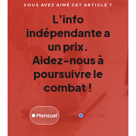
VOUS AVEZ AIMÉ CET ARTICLE ?
L’info
indépendante a
un prix.
Aidez-nous à
poursuivre le
combat !
Mensuel
Une fois