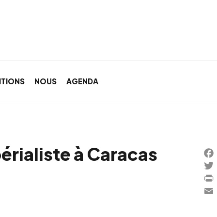
ITIONS
NOUS
AGENDA
érialiste à Caracas
Fa
Twi
Pri
Ema