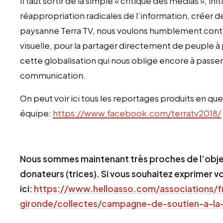
Il faut sortir de la simple « critique des médias », i
réappropriation radicales de l’information, créer de
paysanne Terra TV, nous voulons humblement contr
visuelle, pour la partager directement de peuple à 
cette globalisation qui nous oblige encore à passe
communication.
On peut voir ici tous les reportages produits en qu
équipe:
https://www.facebook.com/terratv2018/
Nous sommes maintenant très proches de l’objec
donateurs (trices). Si vous souhaitez exprimer vo
ici:
https://www.helloasso.com/associations/
gironde/collectes/campagne-de-soutien-a-la-