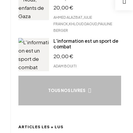
20,00
€
,
AHMED ALAZBAT
JULIE
,
,
FRANCK
KHLOUD DAOUD
PAULINE
BERGER
L’information est un sport de
combat
20,00
€
ADAM BOUITI
TOUS NOS LIVRES
ARTICLES LES + LUS