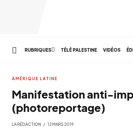
Skip to main content
RUBRIQUES
TÉLÉ PALESTINE
VIDÉOS
ÉD
AMÉRIQUE LATINE
Manifestation anti-imp
(photoreportage)
LA RÉDACTION
12 MARS 2019