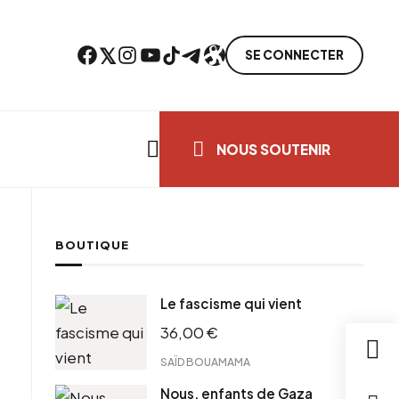
Facebook
Twitter
Instagram
YouTube
TikTok
Telegram
Lien
SE CONNECTER
Search everything...
NOUS SOUTENIR
BOUTIQUE
cebook
Le fascisme qui vient
tter
36,00
€
ntFriendly
il
SAÏD BOUAMAMA
Nous, enfants de Gaza