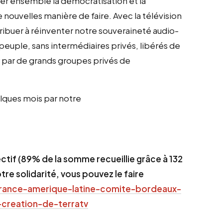
nitier ensemble la démocratisation et la
 nouvelles manière de faire. Avec la télévision
ibuer à réinventer notre souveraineté audio-
peuple, sans intermédiaires privés, libérés de
r par de grands groupes privés de
elques mois par notre
tif (89% de la somme recueillie grâce à 132
tre solidarité, vous pouvez le faire
france-amerique-latine-comite-bordeaux-
creation-de-terratv