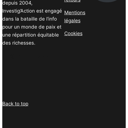
depuis 2004,
Investig’Action est engagé
Mentions
dans la bataille de l’info
légales
pour un monde de paix et
Cookies
une répartition équitable
des richesses.
Facebook
Twitter
Instagram
YouTube
TikTok
Telegram
Lien
Facebook
Twitter
PrintFriendly
Email
Back to top