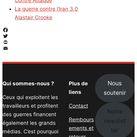
Contre Attaque
La guerre contre l’Iran 3.0
Alastair Crooke
Facebook
Twitter
PrintFriendly
Email
Nous
Qui sommes-nous ?
Plus de
soutenir
liens
Ceux qui exploitent les
travailleurs et profitent
Contact
Notre
des guerres financent
Rembours
newslet
également les grands
ements et
ter
médias. C’est pourquoi
retours