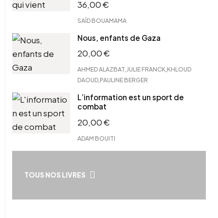
36,00
€
SAÏD BOUAMAMA
Nous, enfants de Gaza
20,00
€
,
,
AHMED ALAZBAT
JULIE FRANCK
KHLOUD
,
DAOUD
PAULINE BERGER
L’information est un sport de
combat
20,00
€
ADAM BOUITI
TOUS NOS LIVRES