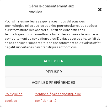
Gérer le consentement aux
cookies
TOUS NOS LIVRES
Pour offrir les meilleures expériences, nous utilisons des
technologies telles que les cookies pour stocker et/ou accéder
aux informations des appareils. Le fait de consentir à ces
technologies nous permettra de traiter des données telles que le
comportement de navigation ou les ID uniques sur ce site. Le fait de
ARTICLES LES + LUS
ne pas consentir ou de retirer son consentement peut avoir un effet
négatif sur certaines caractéristiques et fonctions.
Ukraine: la guerre par procuration que les États-
ACCEPTER
Unis mènent sans relâche contre la Russie
,
JEFFREY SACHS
SYBIL FARES
REFUSER
VOIR LES PRÉFÉRENCES
Les liens de Lionel Messi avec Netanyahou,
l’armée israélienne et son unité d’espionnage
Politique de
Mentions légales et politique de
d’élite 8200
cookies
confidentialité
ALAN MACLEOD