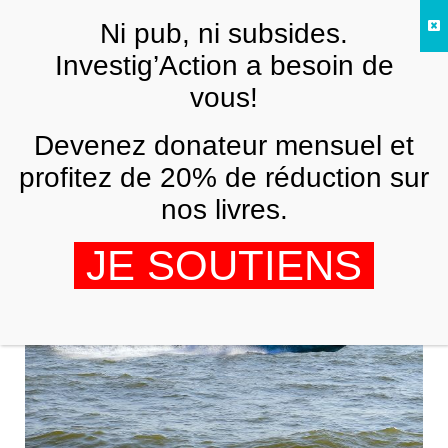
Skip to main content
Ni pub, ni subsides.
FR
Investig’Action a besoin de
vous!
MOYEN-ORIENT
Devenez donateur mensuel et
Les Houthis ont-ils mis les États-Unis
échec et mat en mer Rouge ?
profitez de 20% de réduction sur
nos livres.
MURTAZA HUSSAIN
22 JANVIER 2024
JE SOUTIENS