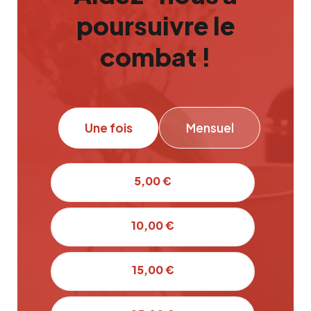
poursuivre le
combat !
Une fois
Mensuel
5,00 €
10,00 €
15,00 €