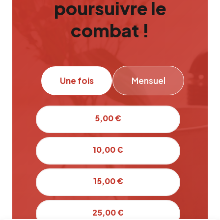
poursuivre le
combat !
Une fois
Mensuel
5,00 €
10,00 €
15,00 €
25,00 €