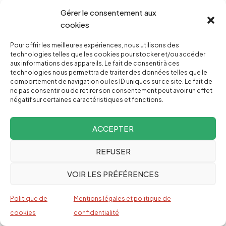
Gérer le consentement aux
30,00 €
cookies
Pour offrir les meilleures expériences, nous utilisons des
technologies telles que les cookies pour stocker et/ou accéder
50,00 €
aux informations des appareils. Le fait de consentir à ces
technologies nous permettra de traiter des données telles que le
comportement de navigation ou les ID uniques sur ce site. Le fait de
100,00 €
ne pas consentir ou de retirer son consentement peut avoir un effet
négatif sur certaines caractéristiques et fonctions.
500,00 €
ACCEPTER
REFUSER
VOIR LES PRÉFÉRENCES
Pourquoi faire un don ?
Politique de
Mentions légales et politique de
cookies
confidentialité