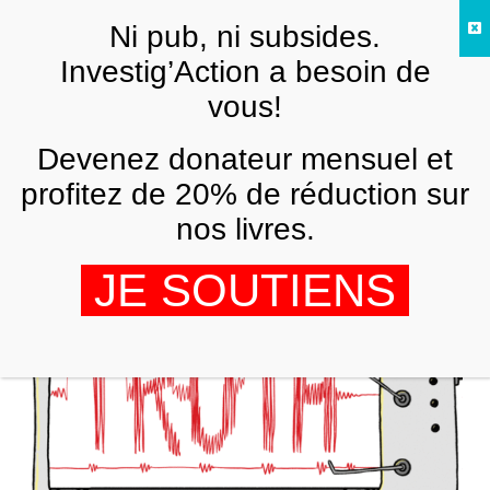
Skip to main content
Ni pub, ni subsides.
FR
Investig’Action a besoin de
vous!
ANALYSES ET TÉMOIGNAGES
Devenez donateur mensuel et
L’école, la post-vérité et les «
théories du complot »
profitez de 20% de réduction sur
nos livres.
MICHÈLE JANSS
18 AVRIL 2017
JE SOUTIENS