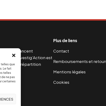
Plus de liens
s guerres financent
Contact
s 2004, Investig’Action est
Remboursements et retour
paix et une répartition
 telles que
. Le fait
Mentions légales
s telles
t de ne pas
Cookies
ur certaines
ÉRENCES