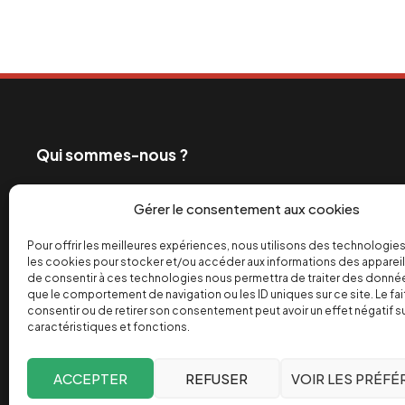
Qui sommes-nous ?
Ceux qui exploitent les travailleurs et profitent de
Gérer le consentement aux cookies
également les grands médias. C’est pourquoi depui
engagé dans la bataille de l’info pour un monde de 
Pour offrir les meilleures expériences, nous utilisons des technologies
les cookies pour stocker et/ou accéder aux informations des appareils
équitable des richesses.
de consentir à ces technologies nous permettra de traiter des donnée
que le comportement de navigation ou les ID uniques sur ce site. Le fai
Facebook
Twitter
Instagram
YouTube
TikTok
Telegram
Lien
consentir ou de retirer son consentement peut avoir un effet négatif s
caractéristiques et fonctions.
ACCEPTER
REFUSER
VOIR LES PRÉF