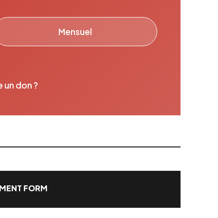
Mensuel
e un don ?
MENT FORM