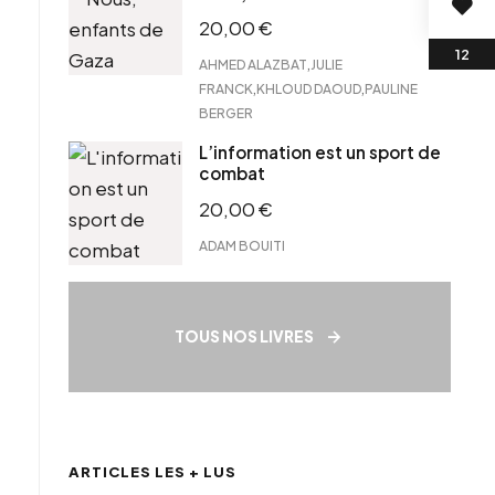
20,00
€
,
AHMED ALAZBAT
JULIE
,
,
FRANCK
KHLOUD DAOUD
PAULINE
BERGER
L’information est un sport de
combat
20,00
€
ADAM BOUITI
TOUS NOS LIVRES
ARTICLES LES + LUS