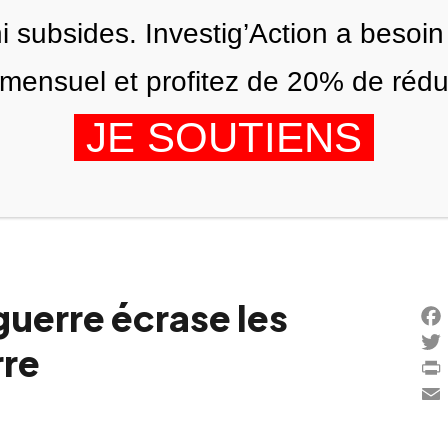
ni subsides. Investig’Action a besoin
ensuel et profitez de 20% de réduct
JE SOUTIENS
ÉDITIONS
NOUS
AGENDA
guerre écrase les
Fac
rre
Twi
Prin
Ema