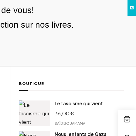
 de vous!
Facebook
Twitter
Instagram
YouTube
TikTok
Telegram
Lien
SE CONNECTER
ion sur nos livres.
Search everything...
NOUS SOUTENIR
BOUTIQUE
ebook
Le fascisme qui vient
tter
36,00
€
tFriendly
il
SAÏD BOUAMAMA
Nous, enfants de Gaza