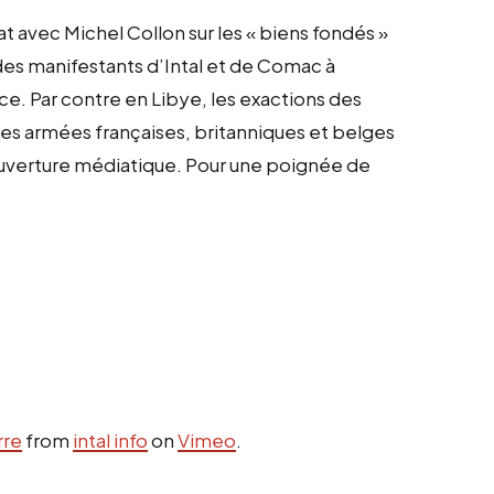
t avec Michel Collon sur les « biens fondés »
 des manifestants d’Intal et de Comac à
ace. Par contre en Libye, les exactions des
es armées françaises, britanniques et belges
uverture médiatique. Pour une poignée de
rre
from
intal info
on
Vimeo
.