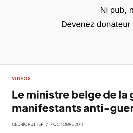
Skip to main content
Ni pub, 
FR
Devenez donateur m
RUBRIQUES
TÉLÉ PALESTINE
VIDÉOS
VIDÉOS
Le ministre belge de la 
manifestants anti-gue
CEDRIC RUTTER
7 OCTOBRE 2011