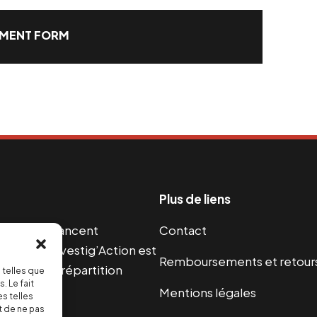
MENT FORM
Plus de liens
s guerres financent
Contact
s 2004, Investig’Action est
Remboursements et retour
paix et une répartition
 telles que
. Le fait
Mentions légales
s telles
t de ne pas