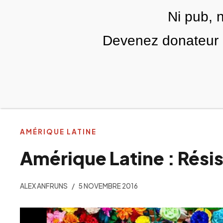
Skip to main content
Ni pub, 
FR
Devenez donateur m
RUBRIQUES
TÉLÉ PALESTINE
VIDÉOS
AMÉRIQUE LATINE
Amérique Latine : Rési
ALEX ANFRUNS
5 NOVEMBRE 2016