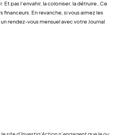
 Et pas l’envahir, la coloniser, la détruire…C
e
s financeurs. En revanche, si vous aimez les
z un rendez-vous mensuel avec votre Journal
 le site d’Investig’Action n’engagent que le ou