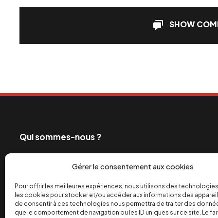
SHOW COM
Qui sommes-nous ?
Ceux qui exploitent les travailleurs et profitent de
Gérer le consentement aux cookies
également les grands médias. C’est pourquoi depui
engagé dans la bataille de l’info pour un monde de 
Pour offrir les meilleures expériences, nous utilisons des technologies
les cookies pour stocker et/ou accéder aux informations des appareils
équitable des richesses.
de consentir à ces technologies nous permettra de traiter des donnée
que le comportement de navigation ou les ID uniques sur ce site. Le fai