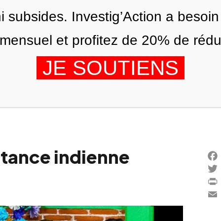
ni subsides. Investig’Action a besoin
ensuel et profitez de 20% de réduct
JE SOUTIENS
ÉDITIONS
NOUS
AGENDA
stance indienne
Fac
Twi
Prin
Ema