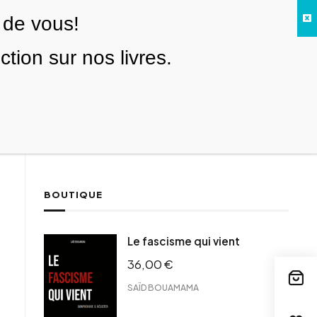
 de vous!
Facebook
Twitter
Instagram
YouTube
TikTok
Telegram
Lien
SE CONNECTER
ion sur nos livres.
Search everything...
NOUS SOUTENIR
BOUTIQUE
ebook
Le fascisme qui vient
tter
36,00
€
tFriendly
il
SAÏD BOUAMAMA