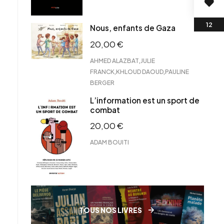
Nous, enfants de Gaza
20,00
€
,
AHMED ALAZBAT
JULIE
,
,
FRANCK
KHLOUD DAOUD
PAULINE
BERGER
L’information est un sport de
combat
20,00
€
ADAM BOUITI
TOUS NOS LIVRES