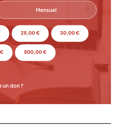
Mensuel
€
25,00 €
30,00 €
 €
500,00 €
e un don ?