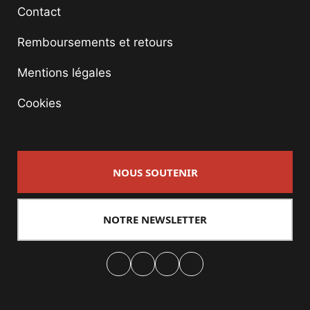
Contact
Remboursements et retours
Mentions légales
Cookies
NOUS SOUTENIR
NOTRE NEWSLETTER
Facebook
Twitter
PrintFriendly
Email