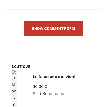
Facebook
Twitter
PrintFriendly
Email
SHOW COMMENT FORM
BOUTIQUE
Le fascisme qui vient
36,00
€
Saïd Bouamama