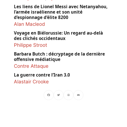
Les liens de Lionel Messi avec Netanyahou,
l’armée israélienne et son unité
d’espionnage d’élite 8200
Alan Macleod
Voyage en Biélorussie: Un regard au-delà
des clichés occidentaux
Philippe Stroot
Barbara Butch : décryptage de la dernière
offensive médiatique
Contre Attaque
La guerre contre l’Iran 3.0
Alastair Crooke
Facebook
Twitter
PrintFriendly
Email