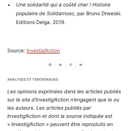
Une solidarité qui a coûté cher ! Histoire
populaire de Solidarnosc
, par Bruno Drweski.
Editions Delga. 2019.
Source:
Investig’Action
Facebook
Twitter
PrintFriendly
Email
ANALYSES ET TÉMOIGNAGES
Les opinions exprimées dans les articles publiés
sur le site d’Investig’Action n’engagent que le ou
les auteurs. Les articles publiés par
Investig’Action et dont la source indiquée est
« Investig’Action » peuvent être reproduits en