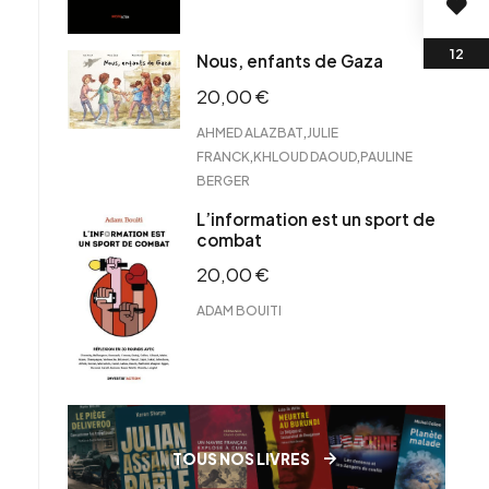
Nous, enfants de Gaza
20,00
€
,
AHMED ALAZBAT
JULIE
,
,
FRANCK
KHLOUD DAOUD
PAULINE
BERGER
L’information est un sport de
combat
20,00
€
ADAM BOUITI
TOUS NOS LIVRES