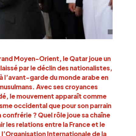
rand Moyen-Orient, le Qatar joue un
laissé par le déclin des nationalistes,
r à l’avant-garde du monde arabe en
 musulmans. Avec ses croyances
idé, le mouvement apparaît comme
lisme occidental que pour son parrain
a confrérie ? Quel rôle joue sa chaîne
les relations entre la France et le
t l’Organisation Internationale de la