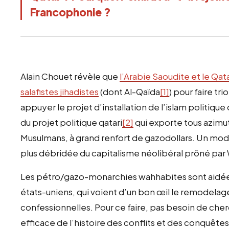
Francophonie ?
Alain Chouet révèle que
l’Arabie Saoudite et le Qa
salafistes jihadistes
(dont Al-Qaïda
[1]
) pour faire t
appuyer le projet d’installation de l’islam politiq
du projet politique qatari
[2]
qui exporte tous azimu
Musulmans, à grand renfort de gazodollars. Un mod
plus débridée du capitalisme néolibéral prôné par
Les pétro/gazo-monarchies wahhabites sont aidées
états-uniens, qui voient d’un bon œil le remodela
confessionnelles. Pour ce faire, pas besoin de cherche
efficace de l’histoire des conflits et des conquêtes