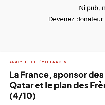
Skip to main content
Ni pub, 
FR
Devenez donateur m
RUBRIQUES
TÉLÉ PALESTINE
VIDÉOS
ANALYSES ET TÉMOIGNAGES
La France, sponsor des 
Qatar et le plan des F
(4/10)