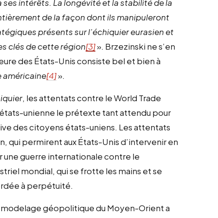
ses intérêts. La longévité et la stabilité de la
ièrement de la façon dont ils manipuleront
atégiques présents sur l’échiquier eurasien et
es clés de cette région
[3]
». Brzezinski ne s’en
eure des États-Unis consiste bel et bien à
le américaine
[4]
».
iquier
, les attentats contre le World Trade
 états-unienne le prétexte tant attendu pour
ive des citoyens états-uniens. Les attentats
, qui permirent aux États-Unis d’intervenir en
r une guerre internationale contre le
riel mondial, qui se frotte les mains et se
rdée à perpétuité.
 remodelage géopolitique du Moyen-Orient a