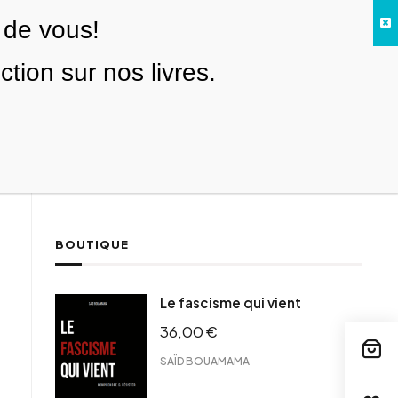
 de vous!
Facebook
Twitter
Instagram
YouTube
TikTok
Telegram
Lien
SE CONNECTER
ion sur nos livres.
Search everything...
NOUS SOUTENIR
BOUTIQUE
ebook
Le fascisme qui vient
tter
36,00
€
tFriendly
il
SAÏD BOUAMAMA