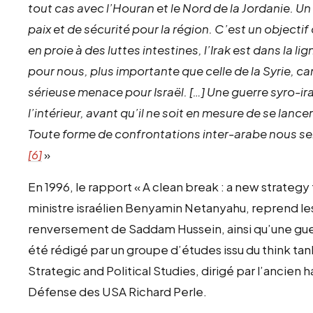
tout cas avec l’Houran et le Nord de la Jordanie. Un 
paix et de sécurité pour la région. C’est un objectif
en proie à des luttes intestines, l’Irak est dans la li
pour nous, plus importante que celle de la Syrie, car 
sérieuse menace pour Israël. […] Une guerre syro-i
l’intérieur, avant qu’il ne soit en mesure de se lanc
Toute forme de confrontations inter-arabe nous sera
[6]
»
En 1996, le rapport « A clean break : a new strategy
ministre israélien Benyamin Netanyahu, reprend l
renversement de Saddam Hussein, ainsi qu’une guer
été rédigé par un groupe d’études issu du think tan
Strategic and Political Studies, dirigé par l’ancien
Défense des USA Richard Perle.