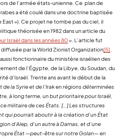
ajors de l’armée états-unienne. Ce plan de
arabes a été coulé dans une doctrine baptisée
East »). Ce projet ne tombe pas du ciel, il
itique théorisée en 1982 dans un article du
ur Israël dans les années 80
». L’article fut
t diffusée par la World Zionist Organization
[5]
.
aussi fonctionnaire du ministère israélien des
rement de l’Égypte, de la Libye, du Soudan, du
urité d’Israël. Trente ans avant le début de la
 de la Syrie et de l’Irak en régions déterminées
re, à long terme, un but prioritaire pour Israël,
e militaire de ces États. […] Les structures
 qui pourrait aboutir à la création d’un État
région d’Alep, d’un autre à Damas, et d’une
 propre État —peut-être sur notre Golan— en