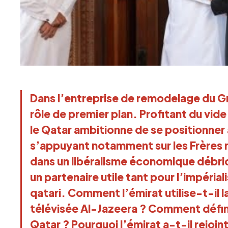
Dans l’entreprise de remodelage du G
rôle de premier plan. Profitant du vide 
le Qatar ambitionne de se positionne
s’appuyant notamment sur les Frères
dans un libéralisme économique débr
un partenaire utile tant pour l’impéria
qatari. Comment l’émirat utilise-t-il l
télévisée Al-Jazeera ? Comment définir 
Qatar ? Pourquoi l’émirat a-t-il rejoin