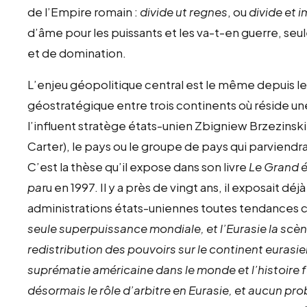
de l’Empire romain :
divide ut regnes
, ou
divide et 
d’âme pour les puissants et les va-t-en guerre, se
et de domination.
L’enjeu géopolitique central est le même depuis le X
géostratégique entre trois continents où réside u
l’influent stratège états-unien Zbigniew Brzezinski 
Carter), le pays ou le groupe de pays qui parviendra
C’est la thèse qu’il expose dans son livre
Le Grand é
pa
ru en 1997. Il y a près de vingt ans, il exposait d
administrations états-uniennes toutes tendances 
seule superpuissance mondiale, et l’Eurasie la scène
redistribution des pouvoirs sur le continent eurasi
suprématie américaine dans le monde et l’histoire f
désormais le rôle d’arbitre en Eurasie, et aucun pr