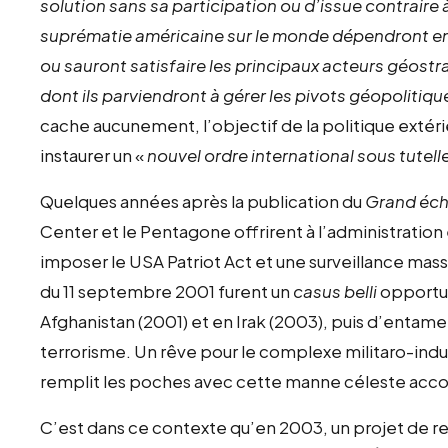
solution sans sa participation ou d’issue contraire à 
suprématie américaine sur le monde dépendront ent
ou sauront satisfaire les principaux acteurs géostr
dont ils parviendront à gérer les pivots géopolitiqu
cache aucunement, l’objectif de la politique extéri
instaurer un «
nouvel ordre international sous tutel
Quelques années après la publication du
Grand éch
Center et le Pentagone offrirent à l’administration
imposer le USA Patriot Act et une surveillance mass
du 11 septembre 2001 furent un
casus belli
opportun
Afghanistan (2001) et en Irak (2003), puis d’entame
terrorisme. Un rêve pour le complexe militaro-indust
remplit les poches avec cette manne céleste acco
C’est dans ce contexte qu’en 2003, un projet de