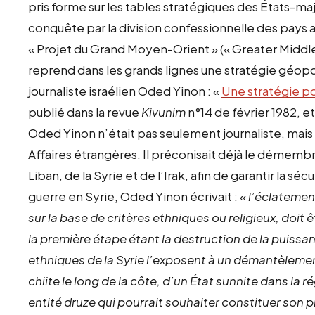
pris forme sur les tables stratégiques des États-m
conquête par la division confessionnelle des pays 
« Projet du Grand Moyen-Orient » (« Greater Middle 
reprend dans les grands lignes une stratégie géopol
journaliste israélien Oded Yinon : «
Une stratégie po
publié dans la revue
Kivunim
n°14 de février 1982, e
Oded Yinon n’était pas seulement journaliste, mais 
Affaires étrangères. Il préconisait déjà le démemb
Liban, de la Syrie et de l’Irak, afin de garantir la séc
guerre en Syrie, Oded Yinon écrivait : «
l’éclatement
sur la base de critères ethniques ou religieux, doit êt
la première étape étant la destruction de la puissanc
ethniques de la Syrie l’exposent à un démantèlement
chiite le long de la côte, d’un État sunnite dans la 
entité druze qui pourrait souhaiter constituer son