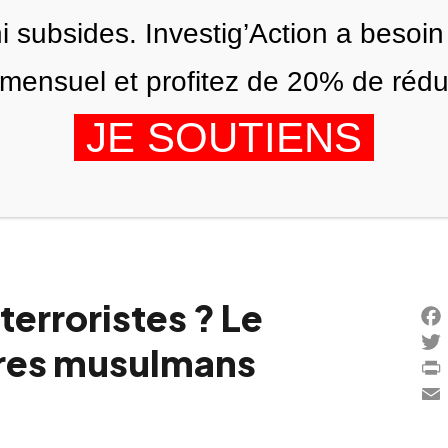
ni subsides. Investig’Action a besoin
ensuel et profitez de 20% de réduct
JE SOUTIENS
ÉDITIONS
NOUS
AGENDA
terroristes ? Le
Fac
rères musulmans
Twi
Prin
Ema