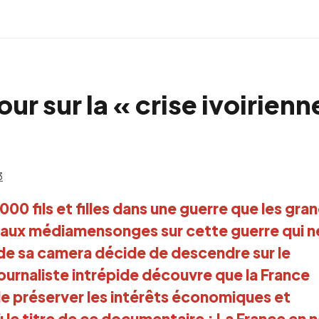
our sur la « crise ivoirienn
3
000 fils et filles dans une guerre que les gra
 aux médiamensonges sur cette guerre qui ne
de sa camera décide de descendre sur le
 journaliste intrépide découvre que la France
e préserver les intérêts économiques et
le titre de ce documentaire : La France en n