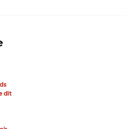
e
nds
 dit
oir.