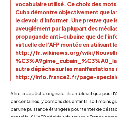
vocabulaire utilisé. Ce choix des mots
Cuba démontre objectivement que la v
le devoir d'informer. Une preuve que le
aveuglément par la plupart des médias
propagande anti-cubaine que de l'in
virtuelle de l'AFP montée en utilisant 
http://fr.wikinews.org/wiki/Nouvel
%C3%A9gime_cubain_%C3%A0_la
autre dépêche sur les manifestations 
http://info.france2.fr/page-specia
À lire la dépêche originale, il semblerait que pour l
par centaines, y compris des enfants, soit moins 
par une puissance étrangère pour tenter de déstabil
contrôle. Si l'AFP décidait de traiter la France com