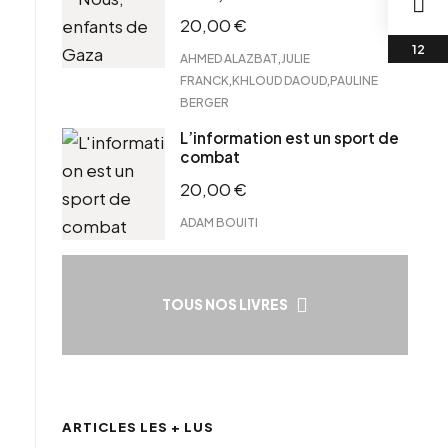
20,00
€
,
AHMED ALAZBAT
JULIE
,
,
FRANCK
KHLOUD DAOUD
PAULINE
BERGER
L’information est un sport de
combat
20,00
€
ADAM BOUITI
TOUS NOS LIVRES
ARTICLES LES + LUS