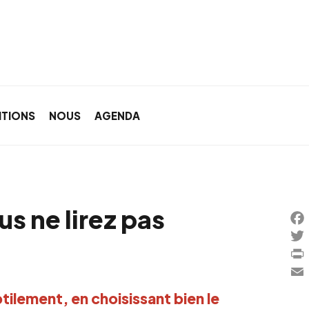
ITIONS
NOUS
AGENDA
s ne lirez pas
Fa
Twi
Pri
Ema
btilement, en choisissant bien le