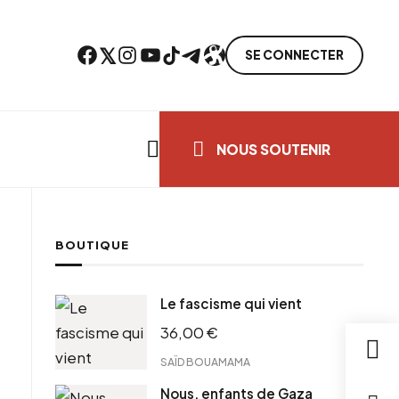
Facebook
Twitter
Instagram
YouTube
TikTok
Telegram
Lien
SE CONNECTER
Search everything...
NOUS SOUTENIR
BOUTIQUE
cebook
Le fascisme qui vient
tter
36,00
€
ntFriendly
il
SAÏD BOUAMAMA
Nous, enfants de Gaza