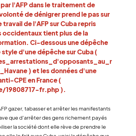
 par l'AFP dans le traitement de
olonté de dénigrer prend le pas sur
 travail de l'AFP sur Cuba repris
 occidentaux tient plus de la
formation. Ci-dessous une dépêche
le style d'une dépêche sur Cuba (
les_arrestations_d'opposants_au_r
_Havane
) et les données d'une
anti-CPE en France (
le/19808717-fr.php
).
'AFP gazer, tabasser et arrêter les manifestants
grave que d'arrêter des gens richement payés
iser la société dont elle rève de prendre le
me elle le fait avec Cuba, voici la dépêche que