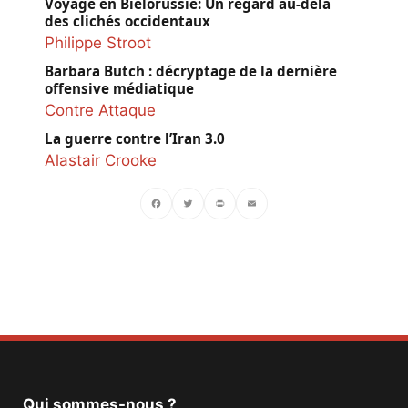
Voyage en Biélorussie: Un regard au-delà
des clichés occidentaux
Philippe Stroot
Barbara Butch : décryptage de la dernière
offensive médiatique
Contre Attaque
La guerre contre l’Iran 3.0
Alastair Crooke
Facebook
Twitter
PrintFriendly
Email
Qui sommes-nous ?