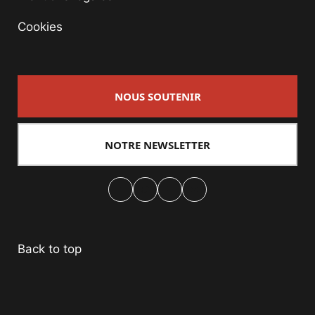
Cookies
NOUS SOUTENIR
NOTRE NEWSLETTER
Facebook
Twitter
PrintFriendly
Email
Back to top