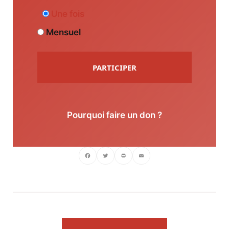
Une fois
Mensuel
PARTICIPER
Pourquoi faire un don ?
Facebook
Twitter
PrintFriendly
Email