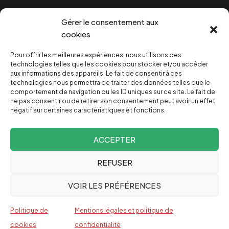
Cookies
Gérer le consentement aux
cookies
Pour offrir les meilleures expériences, nous utilisons des
NOUS SOUTENIR
technologies telles que les cookies pour stocker et/ou accéder
aux informations des appareils. Le fait de consentir à ces
technologies nous permettra de traiter des données telles que le
NOTRE NEWSLETTER
comportement de navigation ou les ID uniques sur ce site. Le fait de
ne pas consentir ou de retirer son consentement peut avoir un effet
négatif sur certaines caractéristiques et fonctions.
ACCEPTER
REFUSER
Depuis 2004, INVESTIG’ACTION /
Comprendre le monde
VOIR LES PRÉFÉRENCES
pour le changer
Espagnol
Politique de
Mentions légales et politique de
English
cookies
confidentialité