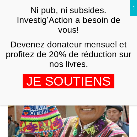
Skip to main content
Ni pub, ni subsides.
FR
Investig’Action a besoin de
vous!
AMÉRIQUE LATINE
Devenez donateur mensuel et
La candidature de Evo Morales se
renforce, les forces populaires
profitez de 20% de réduction sur
déterminent les élections en Bolivie
nos livres.
EDUARDO PAZ RADA
8 AOÛT 2019
JE SOUTIENS