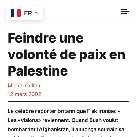
Skip to main content
Ni pub, ni subsides. Investig’Action
FR
a besoin de vous!
Feindre une
Devenez donateur mensuel et
volonté de paix en
profitez de 20% de réduction sur
Palestine
nos livres.
Michel Collon
JE SOUTIENS
12 mars 2002
Le célèbre reporter britannique Fisk ironise: «
Les «visions» reviennent. Quand Bush voulut
bombarder l’Afghanistan, il annonça soudain sa