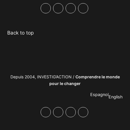
Facebook
Twitter
PrintFriendly
Email
Back to top
Depuis 2004, INVESTIG’ACTION /
Comprendre le monde
pour le changer
Espagnol
English
Facebook
Twitter
PrintFriendly
Email