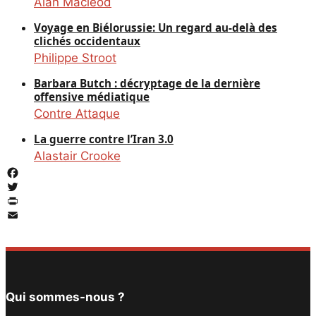
Alan Macleod
Voyage en Biélorussie: Un regard au-delà des
clichés occidentaux
Philippe Stroot
Barbara Butch : décryptage de la dernière
offensive médiatique
Contre Attaque
La guerre contre l’Iran 3.0
Alastair Crooke
Facebook
Twitter
PrintFriendly
Email
Qui sommes-nous ?