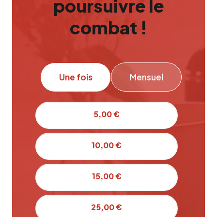
poursuivre le
combat !
Une fois
Mensuel
5,00 €
10,00 €
15,00 €
25,00 €