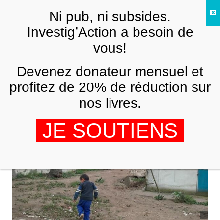
Skip to main content
Ni pub, ni subsides.
FR
Investig’Action a besoin de
vous!
AMÉRIQUE LATINE
Devenez donateur mensuel et
En Amérique Latine, les « murs de la
honte »
profitez de 20% de réduction sur
nos livres.
TARIK BOUAFIA
29 DÉCEMBRE 2015
JE SOUTIENS