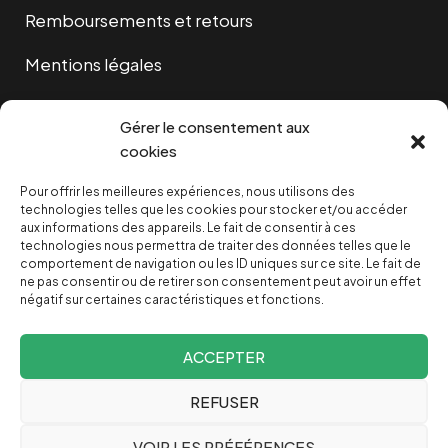
Remboursements et retours
Mentions légales
Cookies
Gérer le consentement aux
cookies
Pour offrir les meilleures expériences, nous utilisons des
NOUS SOUTENIR
technologies telles que les cookies pour stocker et/ou accéder
aux informations des appareils. Le fait de consentir à ces
technologies nous permettra de traiter des données telles que le
NOTRE NEWSLETTER
comportement de navigation ou les ID uniques sur ce site. Le fait de
ne pas consentir ou de retirer son consentement peut avoir un effet
négatif sur certaines caractéristiques et fonctions.
ACCEPTER
REFUSER
Depuis 2004, INVESTIG’ACTION /
Comprendre le monde
VOIR LES PRÉFÉRENCES