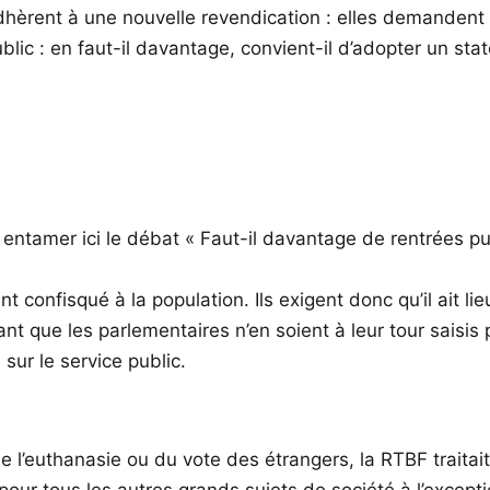
hèrent à une nouvelle revendication : elles demandent l
lic : en faut-il davantage, convient-il d’adopter un stat
entamer ici le débat « Faut-il davantage de rentrées pub
confisqué à la population. Ils exigent donc qu’il ait lieu
t que les parlementaires n’en soient à leur tour saisis p
 sur le service public.
e l’euthanasie ou du vote des étrangers, la RTBF traita
ur tous les autres grands sujets de société à l’excepti