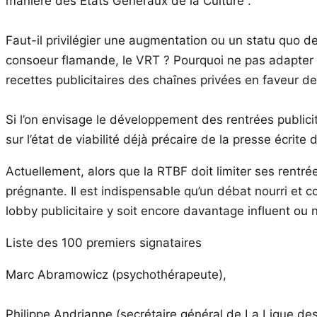
manière des Etats Généraux de la Culture .
Faut-il privilégier une augmentation ou un statu quo d
consoeur flamande, le VRT ? Pourquoi ne pas adapter 
recettes publicitaires des chaînes privées en faveur de 
Si l’on envisage le développement des rentrées publicit
sur l’état de viabilité déjà précaire de la presse écri
Actuellement, alors que la RTBF doit limiter ses rentr
prégnante. Il est indispensable qu’un débat nourri et c
lobby publicitaire y soit encore davantage influent ou 
Liste des 100 premiers signataires
Marc Abramowicz (psychothérapeute),
Philippe Andrianne (secrétaire général de La Ligue des