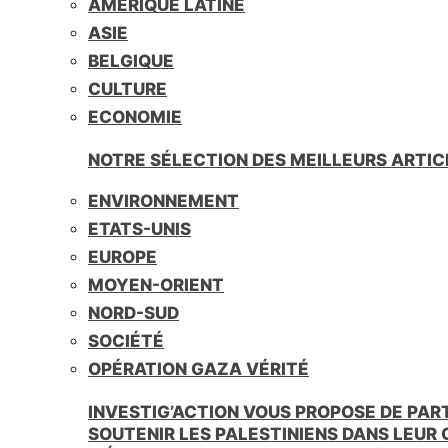
AMÉRIQUE LATINE
i
e
ASIE
n
BELGIQUE
d
l
CULTURE
y
ECONOMIE
NOTRE SÉLECTION DES MEILLEURS ARTIC
ENVIRONNEMENT
ETATS-UNIS
EUROPE
MOYEN-ORIENT
NORD-SUD
SOCIÉTÉ
OPÉRATION GAZA VÉRITÉ
INVESTIG’ACTION VOUS PROPOSE DE PAR
SOUTENIR LES PALESTINIENS DANS LEUR