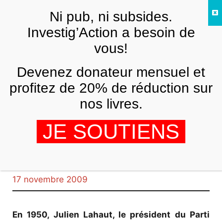
Skip to main content
Ni pub, ni subsides.
FR
Investig’Action a besoin de
vous!
Connaîtra-t-on la
Devenez donateur mensuel et
vérité sur
profitez de 20% de réduction sur
nos livres.
l’assassinat@@
JE SOUTIENS
de Julien Lahaut?
Khaled Amayreh
17 novembre 2009
En 1950, Julien Lahaut, le président du Parti