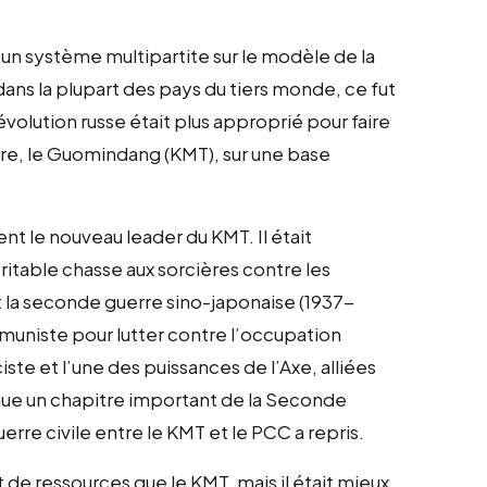
r un système multipartite sur le modèle de la
s la plupart des pays du tiers monde, ce fut
révolution russe était plus approprié pour faire
aire, le Guomindang (KMT), sur une base
t le nouveau leader du KMT. Il était
itable chasse aux sorcières contre les
la seconde guerre sino-japonaise (1937-
mmuniste pour lutter contre l’occupation
iste et l’une des puissances de l’Axe, alliées
nue un chapitre important de la Seconde
uerre civile entre le KMT et le PCC a repris.
e ressources que le KMT, mais il était mieux