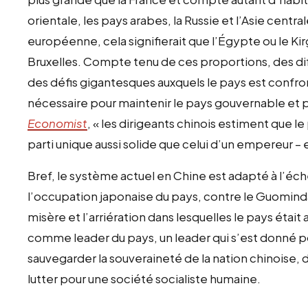
orientale, les pays arabes, la Russie et l’Asie central
européenne, cela signifierait que l’Égypte ou le Ki
Bruxelles. Compte tenu de ces proportions, des dif
des défis gigantesques auxquels le pays est confro
nécessaire pour maintenir le pays gouvernable et p
Economist
, « les dirigeants chinois estiment que l
parti unique aussi solide que celui d’un empereur – et 
Bref, le système actuel en Chine est adapté à l’échel
l’occupation japonaise du pays, contre le Guomind
misère et l’arriération dans lesquelles le pays étai
comme leader du pays, un leader qui s’est donné po
sauvegarder la souveraineté de la nation chinoise,
lutter pour une société socialiste humaine.