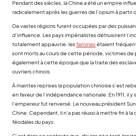
Pendant des siècles, la Chine a été un empire influ
radicalement après les guerres de l’opium à partir 
De vastes régions furent occupées par des puissan
d’influence. Les pays impérialistes détruisirent l’in
totalement appauvrie, les
famines
étaient fréquent
sont morts au cours de cette période, victimes de p
également à cette époque que la traite des esclaves
ouvriers chinois.
À maintes reprises la population chinoise s’est reb
en faveur de l’indépendance nationale. En 1911, il y 
l’empereur fut renversé. Le nouveau président Sun 
Chine. Cependant, il n’a pas réussi à mettre fin à l
féodales du pays.
C’est dans ce contexte que, dix ans plus tard, treiz