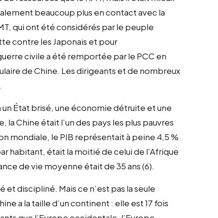
galement beaucoup plus en contact avec la
T, qui ont été considérés par le peuple
tte contre les Japonais et pour
guerre civile a été remportée par le PCC en
laire de Chine. Les dirigeants et de nombreux
.
 un État brisé, une économie détruite et une
la Chine était l’un des pays les plus pauvres
on mondiale, le PIB représentait à peine 4,5 %
r habitant, était la moitié de celui de l’Afrique
rance de vie moyenne était de 35 ans (6).
isé et discipliné. Mais ce n’est pas la seule
 a la taille d’un continent : elle est 17 fois
tants que l’Europe occidentale, l’Europe