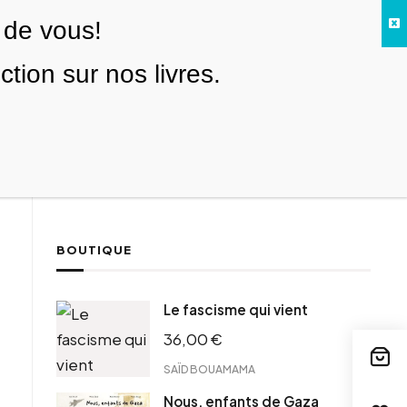
 de vous!
Facebook
Twitter
Instagram
YouTube
TikTok
Telegram
Lien
SE CONNECTER
ion sur nos livres.
Search everything...
NOUS SOUTENIR
BOUTIQUE
ebook
Le fascisme qui vient
tter
36,00
€
tFriendly
il
SAÏD BOUAMAMA
Nous, enfants de Gaza