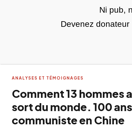
Skip to main content
Ni pub, 
FR
Devenez donateur m
RUBRIQUES
TÉLÉ PALESTINE
VIDÉOS
ANALYSES ET TÉMOIGNAGES
Comment 13 hommes all
sort du monde. 100 ans
communiste en Chine