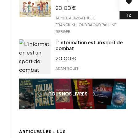
20,00
€
,
AHMED ALAZBAT
JULIE
,
,
FRANCK
KHLOUD DAOUD
PAULINE
BERGER
L’information est un sport de
combat
20,00
€
ADAM BOUITI
TOUS NOS LIVRES
ARTICLES LES + LUS