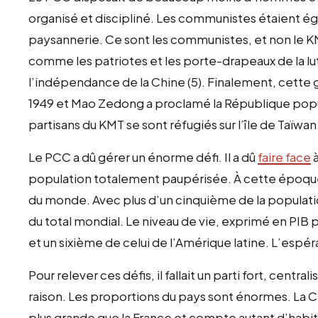
organisé et discipliné. Les communistes étaient é
paysannerie. Ce sont les communistes, et non le KM
comme les patriotes et les porte-drapeaux de la lu
l’indépendance de la Chine (5). Finalement, cette 
1949 et Mao Zedong a proclamé la République popu
partisans du KMT se sont réfugiés sur l’île de Taïwan
Le PCC a dû gérer un énorme défi. Il a dû
faire face
à
population totalement paupérisée. À cette époque, 
du monde. Avec plus d’un cinquième de la populati
du total mondial. Le niveau de vie, exprimé en PIB pa
et un sixième de celui de l’Amérique latine. L’espé
Pour relever ces défis, il fallait un parti fort, central
raison. Les proportions du pays sont énormes. La Chine
plus grande que la France et compte autant d’habi