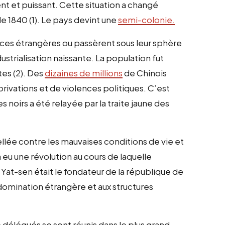
ent et puissant. Cette situation a changé
de 1840 (1). Le pays devint une
semi-colonie.
ces étrangères ou passèrent sous leur sphère
dustrialisation naissante. La population fut
es (2). Des
dizaines de millions
de Chinois
rivations et de violences politiques. C’est
 noirs a été relayée par la traite jaune des
ellée contre les mauvaises conditions de vie et
a eu une révolution au cours de laquelle
Yat-sen était le fondateur de la république de
a domination étrangère et aux structures
e délégués se sont réunis dans le plus grand