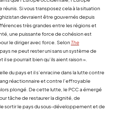
e réunis. Si vous transposez cela à la situation
rghizistan devraient être gouvernés depuis
férences très grandes entre les régions et
nté, une puissante force de cohésion est
our le diriger avec force. Selon
The
e pays ne peut rester uni sans un système de
il se pourrait bien qu’ils aient raison ».
le du pays et il s’enracine dans la lutte contre
ang réactionnaire et contre l’effroyable
t alors plongé. De cette lutte, le PCC a émergé
ur tâche de restaurer la dignité, de
 de sortir le pays du sous-développement et de