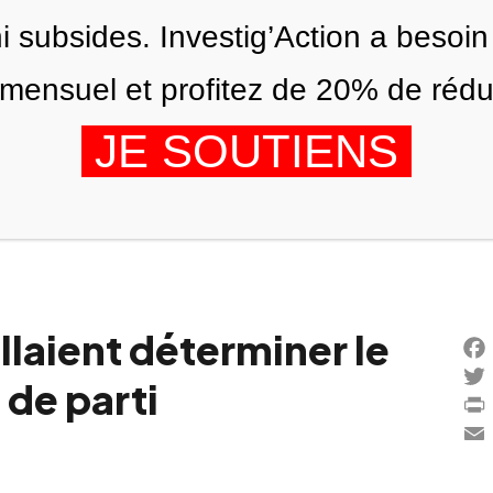
ni subsides. Investig’Action a besoin
ensuel et profitez de 20% de réduct
JE SOUTIENS
ÉDITIONS
NOUS
AGENDA
aient déterminer le
Fac
 de parti
Twi
Prin
Ema