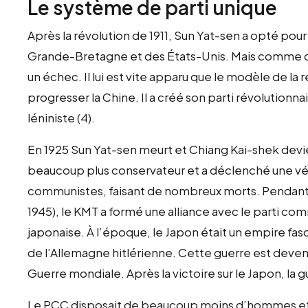
Le système de parti unique
Après la révolution de 1911, Sun Yat-sen a opté pou
Grande-Bretagne et des États-Unis. Mais comme dan
un échec. Il lui est vite apparu que le modèle de la 
progresser la Chine. Il a créé son parti révolutionn
léniniste (4).
En 1925 Sun Yat-sen meurt et Chiang Kai-shek devien
beaucoup plus conservateur et a déclenché une vér
communistes, faisant de nombreux morts. Pendant 
1945), le KMT a formé une alliance avec le parti co
japonaise. À l’époque, le Japon était un empire fasc
de l’Allemagne hitlérienne. Cette guerre est deve
Guerre mondiale. Après la victoire sur le Japon, la g
Le PCC disposait de beaucoup moins d’hommes et d