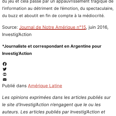
du jeu et cela passe par un appauvrissement tragique de
l’information au détriment de l’émotion, du spectaculaire,
du buzz et aboutit en fin de compte à la médiocrité.
Source:
Journal de Notre Amérique n°15
, juin 2016,
Investig’Action
*Journaliste et correspondant en Argentine pour
Investig’Action
Facebook
Twitter
PrintFriendly
Email
Publié dans
Amérique Latine
Les opinions exprimées dans les articles publiés sur
le site d’Investig’Action n’engagent que le ou les
auteurs. Les articles publiés par Investig’Action et