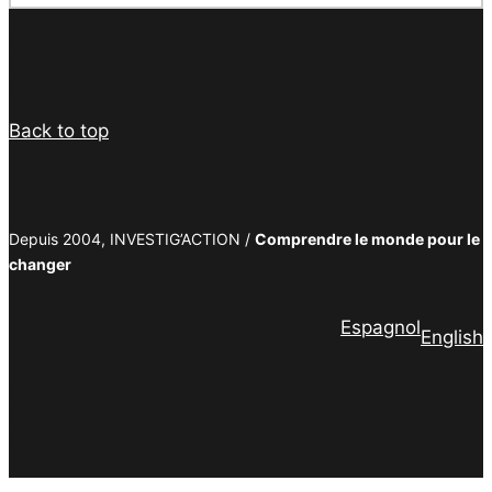
Facebook
Twitter
PrintFriendly
Email
Back to top
Depuis 2004, INVESTIG’ACTION /
Comprendre le monde pour le
changer
Espagnol
English
Facebook
Twitter
PrintFriendly
Email