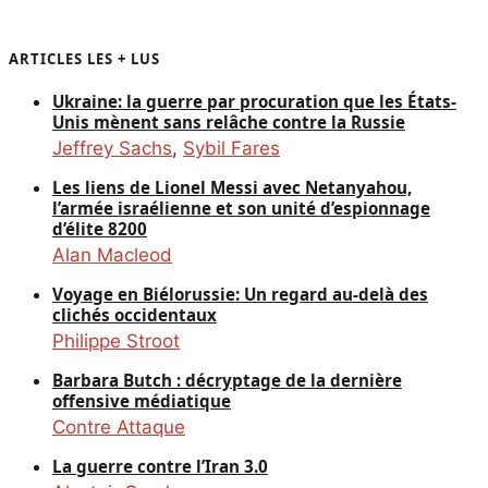
ARTICLES LES + LUS
Ukraine: la guerre par procuration que les États-
Unis mènent sans relâche contre la Russie
Jeffrey Sachs
,
Sybil Fares
Les liens de Lionel Messi avec Netanyahou,
l’armée israélienne et son unité d’espionnage
d’élite 8200
Alan Macleod
Voyage en Biélorussie: Un regard au-delà des
clichés occidentaux
Philippe Stroot
Barbara Butch : décryptage de la dernière
offensive médiatique
Contre Attaque
La guerre contre l’Iran 3.0