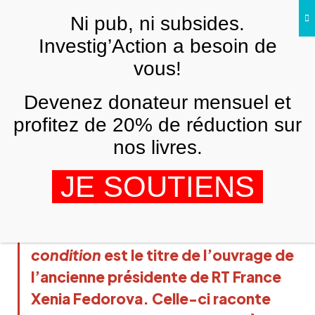
Skip to main content
Ni pub, ni subsides.
Investig’Action a besoin de
vous!
ATTENTION, MÉDIAS
Devenez donateur mensuel et
« Bannie » de Xenia Fedorova ou la
mise à mort d’une voix alternative
profitez de 20% de réduction sur
nos livres.
GREDHAL
7 AVRIL 2025
Thinkerview - CC 4.0
JE SOUTIENS
Bannie. Liberté d’expression sous 
condition
 est le titre de l’ouvrage de 
l’ancienne présidente de RT France 
Xenia Fedorova. Celle-ci raconte 