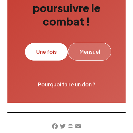
poursuivre le
combat !
Une fois
Mensuel
Pourquoi faire un don ?
Facebook
Twitter
PrintFriendly
Email